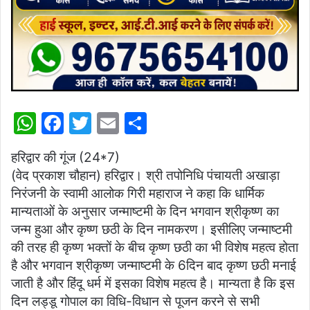
W
F
T
E
S
h
a
w
m
h
हरिद्वार की गूंज (24*7)
at
c
itt
ai
ar
(वेद प्रकाश चौहान) हरिद्वार। श्री तपोनिधि पंचायती अखाड़ा
s
e
er
l
e
निरंजनी के स्वामी आलोक गिरी महाराज ने कहा कि धार्मिक
A
b
मान्यताओं के अनुसार जन्माष्टमी के दिन भगवान श्रीकृष्ण का
p
o
जन्म हुआ और कृष्ण छठी के दिन नामकरण। इसीलिए जन्माष्टमी
की तरह ही कृष्ण भक्तों के बीच कृष्ण छठी का भी विशेष महत्व होता
p
o
है और भगवान श्रीकृष्ण जन्माष्टमी के 6दिन बाद कृष्ण छठी मनाई
k
जाती है और हिंदू धर्म में इसका विशेष महत्व है। मान्यता है कि इस
दिन लड्डू गोपाल का विधि-विधान से पूजन करने से सभी