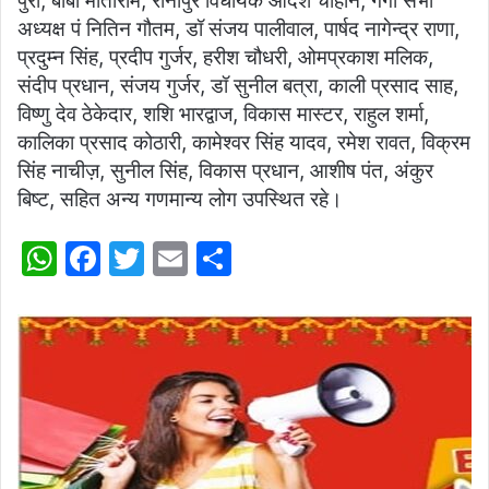
पुरी, बाबा मोतीराम, रानीपुर विधायक आदेश चौहान, गंगा सभा
अध्यक्ष पं नितिन गौतम, डॉ संजय पालीवाल, पार्षद नागेन्द्र राणा,
प्रदुम्न सिंह, प्रदीप गुर्जर, हरीश चौधरी, ओमप्रकाश मलिक,
संदीप प्रधान, संजय गुर्जर, डॉ सुनील बत्रा, काली प्रसाद साह,
विष्णु देव ठेकेदार, शशि भारद्वाज, विकास मास्टर, राहुल शर्मा,
कालिका प्रसाद कोठारी, कामेश्वर सिंह यादव, रमेश रावत, विक्रम
सिंह नाचीज़, सुनील सिंह, विकास प्रधान, आशीष पंत, अंकुर
बिष्ट, सहित अन्य गणमान्य लोग उपस्थित रहे।
W
F
T
E
S
h
a
w
m
h
at
c
itt
ai
ar
s
e
er
l
e
A
b
p
o
p
o