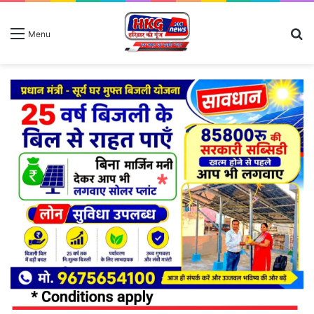
S
Menu
fo