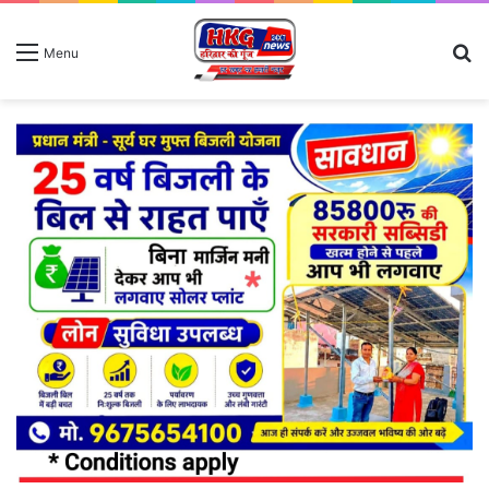
S
Menu
fo