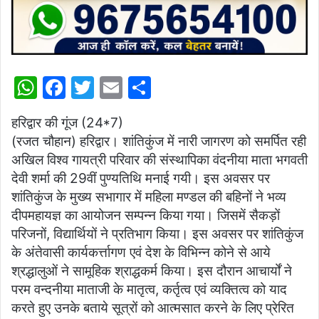
W
F
T
E
S
h
a
w
m
h
हरिद्वार की गूंज (24*7)
at
c
itt
ai
ar
(रजत चौहान) हरिद्वार। शांतिकुंज में नारी जागरण को समर्पित रही
s
e
er
l
e
अखिल विश्व गायत्री परिवार की संस्थापिका वंदनीया माता भगवती
A
b
देवी शर्मा की 29वीं पुण्यतिथि मनाई गयी। इस अवसर पर
p
o
शांतिकुंज के मुख्य सभागार में महिला मण्डल की बहिनों ने भव्य
दीपमहायज्ञ का आयोजन सम्पन्न किया गया। जिसमें सैकड़ों
p
o
परिजनों, विद्यार्थियों ने प्रतिभाग किया। इस अवसर पर शांतिकुंज
k
के अंतेवासी कार्यकर्त्तागण एवं देश के विभिन्न कोने से आये
श्रद्धालुओं ने सामूहिक श्राद्धकर्म किया। इस दौरान आचार्यों ने
परम वन्दनीया माताजी के मातृत्व, कर्तृत्व एवं व्यक्तित्व को याद
करते हुए उनके बताये सूत्रों को आत्मसात करने के लिए प्रेरित