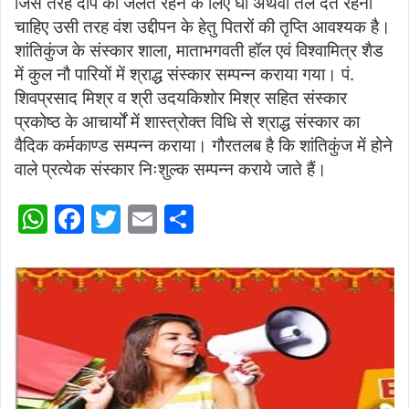
जिस तरह दीप को जलते रहने के लिए घी अथवा तेल देते रहना
चाहिए उसी तरह वंश उद्दीपन के हेतु पितरों की तृप्ति आवश्यक है।
शांतिकुंज के संस्कार शाला, माताभगवती हॉल एवं विश्वामित्र शैड
में कुल नौ पारियों में श्राद्ध संस्कार सम्पन्न कराया गया। पं.
शिवप्रसाद मिश्र व श्री उदयकिशोर मिश्र सहित संस्कार
प्रकोष्ठ के आचार्यों में शास्त्रोक्त विधि से श्राद्ध संस्कार का
वैदिक कर्मकाण्ड सम्पन्न कराया। गौरतलब है कि शांतिकुंज में होने
वाले प्रत्येक संस्कार निःशुल्क सम्पन्न कराये जाते हैं।
W
F
T
E
S
h
a
w
m
h
at
c
itt
ai
ar
s
e
er
l
e
A
b
p
o
p
o