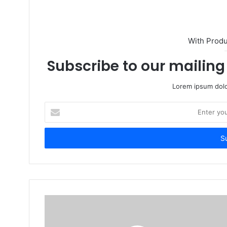
With Prod
Subscribe to our mailing 
Lorem ipsum dolo
Enter
your
Email
address