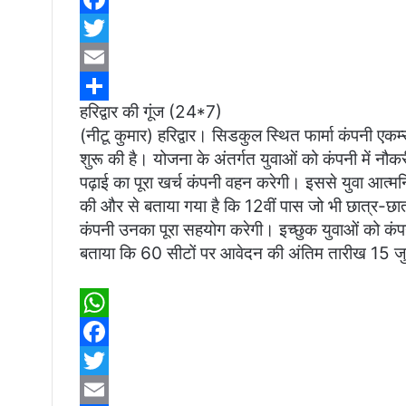
h
F
a
a
T
t
c
w
E
हरिद्वार की गूंज (24*7)
s
e
i
m
S
(नीटू कुमार) हरिद्वार। सिडकुल स्थित फार्मा कंपनी ए
A
b
t
a
h
शुरू की है। योजना के अंतर्गत युवाओं को कंपनी में नौ
p
o
t
i
a
पढ़ाई का पूरा खर्च कंपनी वहन करेगी। इससे युवा आत्मनि
p
o
e
l
r
की और से बताया गया है कि 12वीं पास जो भी छात्र-छात्र
कंपनी उनका पूरा सहयोग करेगी। इच्छुक युवाओं को कंपनी
k
r
e
बताया कि 60 सीटों पर आवेदन की अंतिम तारीख 15 जु
W
h
F
a
a
T