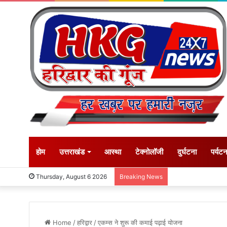
होम
उत्तराखंड
आस्था
टेक्नोलॉजी
दुर्घटना
पर्यट
Thursday, August 6 2026
Breaking News
Home
/
हरिद्वार
/
एकम्स ने शुरू की कमाई पढ़ाई योजना