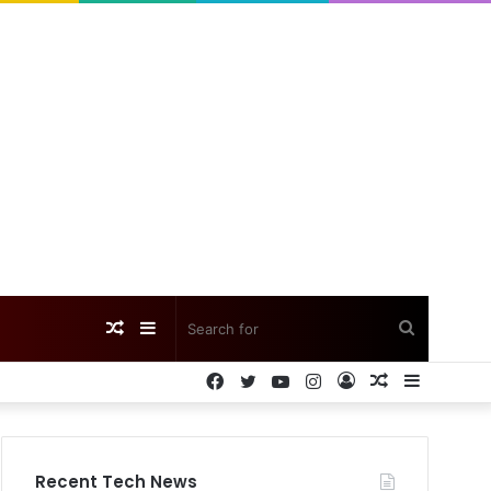
Random
Sidebar
Search
Facebook
Twitter
YouTube
Instagram
Log
Random
Sidebar
Article
for
In
Article
Recent Tech News