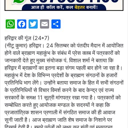
W
F
T
E
S
h
a
w
m
h
हरिद्वार की गूंज (24*7)
at
c
itt
ai
ar
(नीटू कुमार) हरिद्वार। 24 सितम्बर को पंतदीप मैदान में आयोजित
s
e
er
l
e
होने वाले ब्राह्मण महाकुंभ के संबंध में प्रेस क्लब में पत्रकारों को
A
b
जानकारी देते हुए मुख्य संयोजक पं. विशाल शर्मा ने बताया कि
p
o
हरिद्वार में ब्राह्मणों का इतना बड़ा संगम पहली बार होने जा रहा है।
महाकुंभ में देश के विभिन्न प्रदेशों के ब्राह्मण संगठनों के हजारों
p
o
प्रतिनिधि भाग लेंगे। उन्होंने बताया समाज के हित में सभी संगठनों
k
के प्रतिनिधियों से विचार विमर्श करने के बाद केन्द्र एवं राज्य
सरकारों के समक्ष 11 सूत्री मांगपत्र रखा गया है। पत्रकारों को
सम्बोधित करते हुए आयोजक मण्डल के सदस्यों ने कहा कि
प्रजातांत्रिक शासन प्रणाली में संगठित समाज की ही आवाज
सुनी जाती है। आज ब्राह्मण जाति शेष समाज के निशाने पर
दिखाई देती है। हमारे पूर्वजों को लक्ष्य कर झूंठी एवं मनगढ़न्त