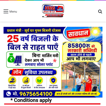
S
Menu
fo