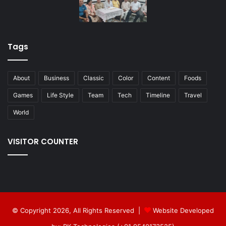
Tags
About
Business
Classic
Color
Content
Foods
Games
Life Style
Team
Tech
Timeline
Travel
World
VISITOR COUNTER
© Copyright 2026, All Rights Reserved |
Website Developed