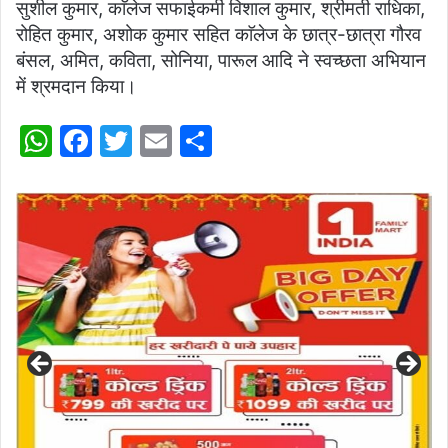
सुशील कुमार, काॅलेज सफाईकर्मी विशाल कुमार, श्रीमती राधिका,
रोहित कुमार, अशोक कुमार सहित काॅलेज के छात्र-छात्रा गौरव
बंसल, अमित, कविता, सोनिया, पारूल आदि ने स्वच्छता अभियान
में श्रमदान किया।
W
F
T
E
S
h
a
w
m
h
at
c
itt
ai
ar
s
e
er
l
e
A
b
p
o
p
o
k