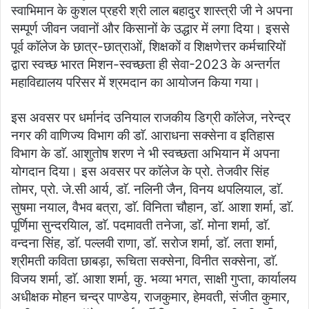
स्वाभिमान के कुशल प्रहरी श्री लाल बहादुर शास्त्री जी ने अपना
सम्पूर्ण जीवन जवानों और किसानों के उद्धार में लगा दिया। इससे
पूर्व काॅलेज के छात्र-छात्राओं, शिक्षकों व शिक्षणेत्तर कर्मचारियों
द्वारा स्वच्छ भारत मिशन-स्वच्छता ही सेवा-2023 के अन्तर्गत
महाविद्यालय परिसर में श्रमदान का आयोजन किया गया।
इस अवसर पर धर्मानंद उनियाल राजकीय डिग्री काॅलेज, नरेन्द्र
नगर की वाणिज्य विभाग की डाॅ. आराधना सक्सेना व इतिहास
विभाग के डाॅ. आशुतोष शरण ने भी स्वच्छता अभियान में अपना
योगदान दिया। इस अवसर पर काॅलेज के प्रो. तेजवीर सिंह
तोमर, प्रो. जे.सी आर्य, डाॅ. नलिनी जैन, विनय थपलियाल, डाॅ.
सुषमा नयाल, वैभव बत्रा, डाॅ. विनिता चौहान, डाॅ. आशा शर्मा, डाॅ.
पूर्णिमा सुन्दरयिाल, डाॅ. पदमावती तनेजा, डाॅ. मोना शर्मा, डाॅ.
वन्दना सिंह, डाॅ. पल्लवी राणा, डाॅ. सरोज शर्मा, डाॅ. लता शर्मा,
श्रीमती कविता छाबड़ा, रूचिता सक्सेना, विनीत सक्सेना, डाॅ.
विजय शर्मा, डाॅ. आशा शर्मा, कु. भव्या भगत, साक्षी गुप्ता, कार्यालय
अधीक्षक मोहन चन्द्र पाण्डेय, राजकुमार, हेमवती, संजीत कुमार,