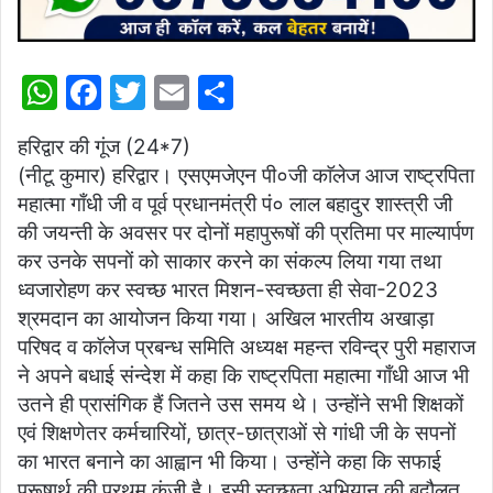
W
F
T
E
S
h
a
w
m
h
हरिद्वार की गूंज (24*7)
at
c
itt
ai
ar
(नीटू कुमार) हरिद्वार। एसएमजेएन पी०जी काॅलेज आज राष्ट्रपिता
s
e
er
l
e
महात्मा गाँधी जी व पूर्व प्रधानमंत्री पं० लाल बहादुर शास्त्री जी
A
b
की जयन्ती के अवसर पर दोनों महापुरूषों की प्रतिमा पर माल्यार्पण
p
o
कर उनके सपनों को साकार करने का संकल्प लिया गया तथा
ध्वजारोहण कर स्वच्छ भारत मिशन-स्वच्छता ही सेवा-2023
p
o
श्रमदान का आयोजन किया गया। अखिल भारतीय अखाड़ा
k
परिषद व काॅलेज प्रबन्ध समिति अध्यक्ष महन्त रविन्द्र पुरी महाराज
ने अपने बधाई संन्देश में कहा कि राष्ट्रपिता महात्मा गाँधी आज भी
उतने ही प्रासंगिक हैं जितने उस समय थे। उन्होंने सभी शिक्षकों
एवं शिक्षणेतर कर्मचारियों, छात्र-छात्राओं से गांधी जी के सपनों
का भारत बनाने का आह्वान भी किया। उन्होंने कहा कि सफाई
पुरूषार्थ की प्रथम कुंजी है। इसी स्वच्छता अभियान की बदौलत