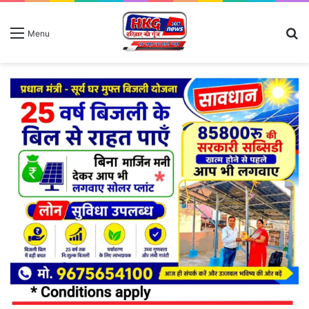
S
Menu
fo