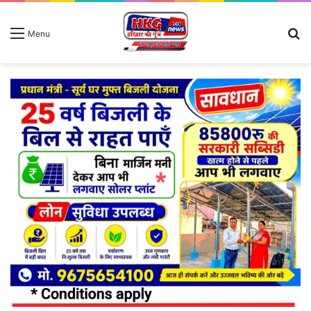
S
Menu
fo