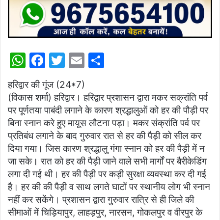
W
F
T
E
S
h
a
w
m
h
हरिद्वार की गूंज (24*7)
at
c
itt
ai
ar
(विकास शर्मा) हरिद्वार। हरिद्वार प्रशासन द्वारा मकर सक्रांति पर्व
s
e
er
l
e
पर पूर्णतया पाबंदी लगाने के कारण श्रद्धालुओं को हर की पौड़ी पर
A
b
बिना स्नान करे हुए मायूस लौटना पड़ा। मकर संक्रांति पर्व पर
p
o
प्रतिबंध लगाने के बाद गुरुवार रात से हर की पैड़ी को सील कर
दिया गया। जिस कारण श्रद्धालु गंगा स्नान को हर की पैड़ी में न
p
o
जा सके। रात को हर की पैड़ी जाने वाले सभी मार्गों पर बैरीकेडिंग
k
लगा दी गई थी। हर की पैड़ी पर कड़ी सुरक्षा व्यवस्था कर दी गई
है। हर की की पैड़ी व साथ लगते घाटों पर स्थानीय लोग भी स्नान
नहीं कर सकेंगे। प्रशासन द्वारा गुरुवार रात्रि से ही जिले की
सीमाओं में चिड़ियापुर, लाहड़पुर, नारसन, गोकलपुर व वीरपुर के