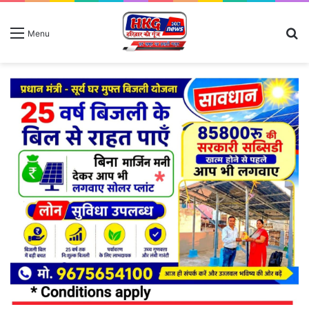
S
Menu
fo