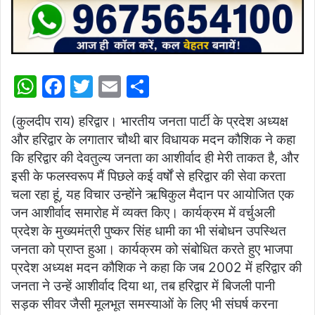
W
F
T
E
S
h
a
w
m
h
(कुलदीप राय) हरिद्वार। भारतीय जनता पार्टी के प्रदेश अध्यक्ष
at
c
itt
ai
ar
और हरिद्वार के लगातार चौथी बार विधायक मदन कौशिक ने कहा
s
e
er
l
e
कि हरिद्वार की देवतुल्य जनता का आशीर्वाद ही मेरी ताकत है, और
A
b
इसी के फलस्वरूप मैं पिछले कई वर्षों से हरिद्वार की सेवा करता
p
o
चला रहा हूं, यह विचार उन्होंने ऋषिकुल मैदान पर आयोजित एक
जन आशीर्वाद समारोह में व्यक्त किए। कार्यक्रम में वर्चुअली
p
o
प्रदेश के मुख्यमंत्री पुष्कर सिंह धामी का भी संबोधन उपस्थित
k
जनता को प्राप्त हुआ। कार्यक्रम को संबोधित करते हुए भाजपा
प्रदेश अध्यक्ष मदन कौशिक ने कहा कि जब 2002 में हरिद्वार की
जनता ने उन्हें आशीर्वाद दिया था, तब हरिद्वार में बिजली पानी
सड़क सीवर जैसी मूलभूत समस्याओं के लिए भी संघर्ष करना