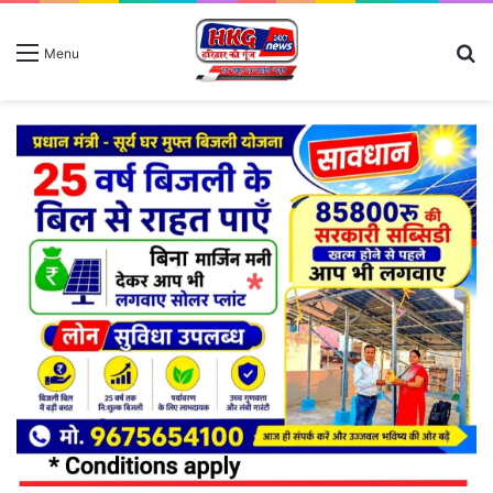
S
Menu
fo