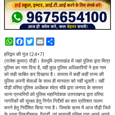
W
F
T
E
S
h
a
w
m
h
हरिद्वार की गूंज (24*7)
at
c
itt
ai
ar
(राजेश कुमार) पौड़ी। देवभूमि उत्तराखंड में जहां पुलिस द्वारा मित्र
s
e
er
l
e
पुलिस का नाम दिया है, वहीं कुछ पुलिस अधिकारियों ने इस नाम
A
b
को सही साबित कर दिखाया है। वास्तव में कहीं कहीं राज्य की
p
o
पुलिस अपनी सेवाओं के साथ ही मानवता को नहीं भूलती। वहीं
पौड़ी वरिष्ठ पुलिस अधीक्षक श्वेता चौबे द्वारा जनपद के समस्त
p
o
थाना प्रभारियों को पुलिस महानिदेशक उत्तराखण्ड द्वारा वरिष्ठ
k
नागरिकों की सुरक्षा हेतु निर्गत निर्देशों का शत प्रतिशत पालन
करने हेतु निर्देशित किया गया है। जिसके क्रम में आज पौड़ी जिले
के थाना रिखड़ीखाल, पैठाड़ी, एवं सतपुली पुलिस द्वारा अपने अपने