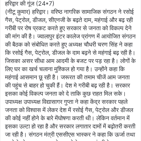
हरिद्वार की गूंज (24*7)
at
c
itt
ai
ar
(नीटू कुमार) हरिद्वार। वरिष्ठ नागरिक सामाजिक संगठन ने रसोई
s
e
er
l
e
गैस, पेट्रोल, डीजल, सीएनजी के बढ़ते दाम, महंगाई और बढ़ रही
A
b
गरीबी पर रोष प्रकट करते हुए सरकार से जनता को विकल्प देने
p
o
की मांग की है। ज्वालापुर इंटर कालेज प्रांगण में आयोजित संगठन
की बैठक को संबोधित करते हुए अध्यक्ष चौधरी चरण सिंह ने कहा
p
o
कि रसोई गैस, पेट्रोल, डीजल के दाम बढ़ने से महंगाई बढ़ रही है।
k
जिसका असर सीधा आम आदमी के बजट पर पड़ रहा है। लोगों के
लिए घर का खर्च चलाना मुश्किल हो गया है। उन्होंने कहा कि
महंगाई आसमान छू रही है। जरूरत की तमाम चीजें आम जनता
की पहुंच से बाहर हो चुकी हैं। देश मे गरीबी बढ़ रही है। सरकार
इसका कोई विकल्प जनता को दे ताकि कुछ राहत मिल सके।
उपाध्यक्ष उपाध्यक्ष विद्यासागर गुप्ता ने कहा केंद्र सरकार पहले
जनता को विश्वास में लेकर देश में रसोई गैस, पेट्रोल और डीजल
की कोई नहीं होने के बारे मेंघोषणा करती थी। लेकिन वर्तमान में
इसका उल्टा हो रहा है और सरकार लगातार दामों में बढ़ोतरी करती
जा रही है। संगठन मंत्री एससीएस भास्कर ने कहा कि ऊर्जा तथा