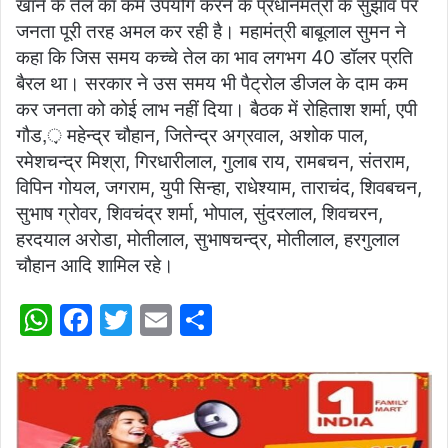
खाने के तेल का कम उपयोग करने के प्रधानमंत्री के सुझाव पर
जनता पूरी तरह अमल कर रही है। महामंत्री बाबूलाल सुमन ने
कहा कि जिस समय कच्चे तेल का भाव लगभग 40 डॉलर प्रति
बैरल था। सरकार ने उस समय भी पैट्रोल डीजल के दाम कम
कर जनता को कोई लाभ नहीं दिया। बैठक में रोहिताश शर्मा, एपी
गौड,़ महेन्द्र चौहान, जितेन्द्र अग्रवाल, अशोक पाल,
रमेशचन्द्र मिश्रा, गिरधारीलाल, गुलाब राय, रामबचन, संतराम,
विपिन गोयल, जगराम, युपी सिन्हा, राधेश्याम, ताराचंद, शिवबचन,
सुभाष ग्रोवर, शिवचंद्र शर्मा, भोपाल, सुंदरलाल, शिवचरन,
हरदयाल अरोडा, मोतीलाल, सुभाषचन्द्र, मोतीलाल, हरगुलाल
चौहान आदि शामिल रहे।
W
F
T
E
S
h
a
w
m
h
at
c
itt
ai
ar
s
e
er
l
e
A
b