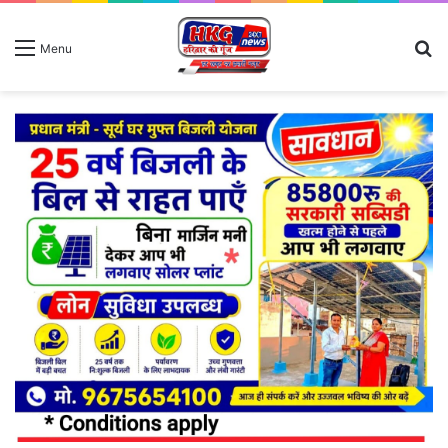
S
Menu
fo