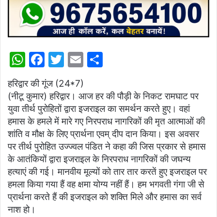
W
F
T
E
S
h
a
w
m
h
हरिद्वार की गूंज (24*7)
at
c
itt
ai
ar
(नीटू कुमार) हरिद्वार। आज हर की पौड़ी के निकट रामघाट पर
s
e
er
l
e
युवा तीर्थ पुरोहितों द्वारा इजराइल का समर्थन करते हुए। वहां
A
b
हमास के हमले में मारे गए निरपराध नागरिकों की मृत आत्माओं की
p
o
शांति व मौक्ष के लिए प्रार्थना एवम् दीप दान किया। इस अवसर
पर तीर्थ पुरोहित उज्ज्वल पंडित ने कहा की जिस प्रकार से हमास
p
o
के आतंकियों द्वारा इजराइल के निरपराध नागरिकों की जघन्य
k
हत्याएं की गई। मानवीय मूल्यों को तार तार करतें हुए इजराइल पर
हमला किया गया हैं वह क्षमा योग्य नहीं हैं। हम भगवती गंगा जी से
प्रार्थना करते हैं की इजराइल को शक्ति मिले और हमास का सर्व
नाश हो।