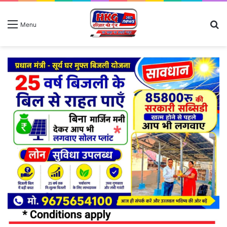
S
Menu
fo