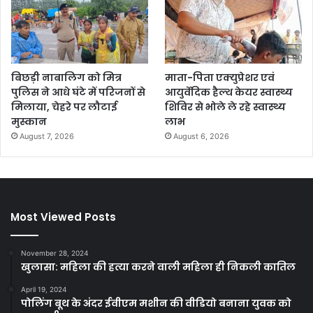
बिछड़ी नाबालिग को मित्र
माता-पिता एक्युप्रेशर एवं
पुलिस ने आधे घंटे में परिजनों से
आयुर्वेदिक हैल्थ केयर स्वास्थ्य
मिलाया, चेहरे पर लौटाई
शिविर से भोले ले रहे स्वास्थ्य
मुस्कान
लाभ
August 7, 2026
August 6, 2026
Most Viewed Posts
November 28, 2024
खुलासा: महिला की हत्या करने वाली महिला ही निकली कातिल
April 19, 2024
पोलिंग बूथ के अंदर ईवीएम मशीन की वीडियो बनाना युवक को