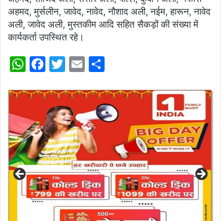
अहमद, मुर्सलीन, जावेद, नावेद, नौशाद अली, नईम, हारून, नावेद
अली, जावेद अली, मुस्तकीम आदि सहित सैकड़ों की संख्या में
कार्यकर्ता उपस्थित रहे।
W
F
T
E
S
h
a
w
m
h
at
c
itt
ai
ar
s
e
er
l
e
A
b
p
o
p
o
k