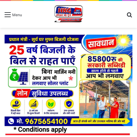
S
Menu
fo