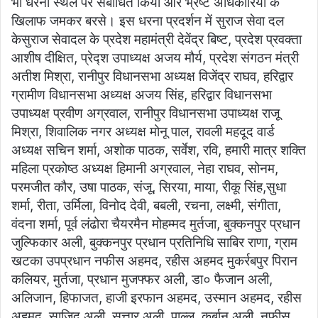
भी धरना स्थल पर संबोधित किया और भ्रष्ट अधिकारियों के
खिलाफ जमकर बरसे। इस धरना प्रदर्शन में सुराज सेवा दल
केसुराज सेवादल के प्रदेश महामंत्री देवेंद्र बिष्ट, प्रदेश प्रवक्ता
आशीष दीक्षित, प्रेद्श उपाध्यक्ष अजय मौर्य, प्रदेश संगठन मंत्री
अतीश मिश्रा, रानीपुर विधानसभा अध्यक्ष विजेंद्र राघव, हरिद्वार
ग्रामीण विधानसभा अध्यक्ष अजय सिंह, हरिद्वार विधानसभा
उपाध्यक्ष प्रवीण अग्रवाल, रानीपुर विधानसभा उपाध्यक्ष राजू
मिश्रा, शिवालिक नगर अध्यक्ष मोनू पाल, रावली महदूद वार्ड
अध्यक्ष सचिन शर्मा, अशोक पाठक, सर्वेश, रवि, हमारी मात्र शक्ति
महिला प्रकोष्ठ अध्यक्ष हिमानी अग्रवाल, नेहा राघव, सोनम,
परमजीत कौर, उषा पाठक, संजू, सिरया, माया, रीकू सिंह,सुधा
शर्मा, रीता, उर्मिला, विनोद देवी, बबली, रचना, लक्ष्मी, संगीता,
वंदना शर्मा, पूर्व लंढोरा चैयरमैन मोहम्मद मुर्तजा, बुक्कनपुर प्रधान
जुल्फिकार अली, बुक्कनपुर प्रधान प्रतिनिधि साबिर राणा, ग्राम
खटका उपप्रधान नफीस अहमद, रहीस अहमद मुकर्रबपुर पिरान
कलियर, मुर्तजा, प्रधान मुजफ्फर अली, डा० फैजान अली,
अलिजान, हिफाजत, हाजी इरफान अहमद, उस्मान अहमद, रहीस
अहमद, साजिद अली, सत्तार अली, पाल्ल, कुर्बान अली, नफीस