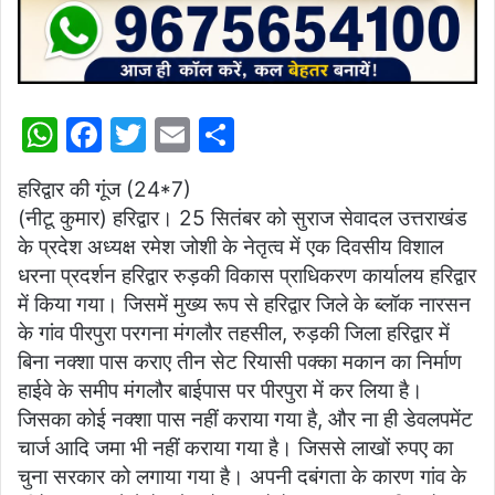
W
F
T
E
S
h
a
w
m
h
हरिद्वार की गूंज (24*7)
at
c
itt
ai
ar
(नीटू कुमार) हरिद्वार। 25 सितंबर को सुराज सेवादल उत्तराखंड
s
e
er
l
e
के प्रदेश अध्यक्ष रमेश जोशी के नेतृत्व में एक दिवसीय विशाल
A
b
धरना प्रदर्शन हरिद्वार रुड़की विकास प्राधिकरण कार्यालय हरिद्वार
p
o
में किया गया। जिसमें मुख्य रूप से हरिद्वार जिले के ब्लॉक नारसन
के गांव पीरपुरा परगना मंगलौर तहसील, रुड़की जिला हरिद्वार में
p
o
बिना नक्शा पास कराए तीन सेट रियासी पक्का मकान का निर्माण
k
हाईवे के समीप मंगलौर बाईपास पर पीरपुरा में कर लिया है।
जिसका कोई नक्शा पास नहीं कराया गया है, और ना ही डेवलपमेंट
चार्ज आदि जमा भी नहीं कराया गया है। जिससे लाखों रुपए का
चुना सरकार को लगाया गया है। अपनी दबंगता के कारण गांव के