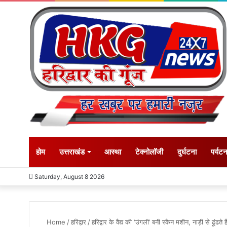
होम
उत्तराखंड
आस्था
टेक्नोलॉजी
दुर्घटना
पर्यट
Saturday, August 8 2026
Home
/
हरिद्वार
/
हरिद्वार के वैद्य की ‘उंगली’ बनी स्कैन मशीन, नाड़ी से ढूंढते 