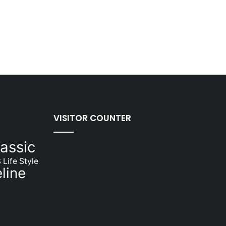
VISITOR COUNTER
assic
s
Life Style
line