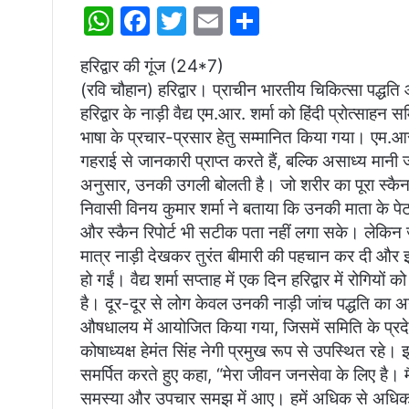
W
F
T
E
S
h
a
w
m
h
हरिद्वार की गूंज (24*7)
at
c
itt
ai
ar
(रवि चौहान) हरिद्वार। प्राचीन भारतीय चिकित्सा पद्धति आय
s
e
er
l
e
हरिद्वार के नाड़ी वैद्य एम.आर. शर्मा को हिंदी प्रोत्साहन स
A
b
भाषा के प्रचार-प्रसार हेतु सम्मानित किया गया। एम.आर 
p
o
गहराई से जानकारी प्राप्त करते हैं, बल्कि असाध्य मानी 
अनुसार, उनकी उगली बोलती है। जो शरीर का पूरा स्कैन
p
o
निवासी विनय कुमार शर्मा ने बताया कि उनकी माता के प
k
और स्कैन रिपोर्ट भी सटीक पता नहीं लगा सके। लेकिन जब वे ह
मात्र नाड़ी देखकर तुरंत बीमारी की पहचान कर दी और इल
हो गईं। वैद्य शर्मा सप्ताह में एक दिन हरिद्वार में रोगि
है। दूर-दूर से लोग केवल उनकी नाड़ी जांच पद्धति का अनुभ
औषधालय में आयोजित किया गया, जिसमें समिति के प्रदे
कोषाध्यक्ष हेमंत सिंह नेगी प्रमुख रूप से उपस्थित रहे।
समर्पित करते हुए कहा, “मेरा जीवन जनसेवा के लिए है। मैं
समस्या और उपचार समझ में आए। हमें अधिक से अधिक ह