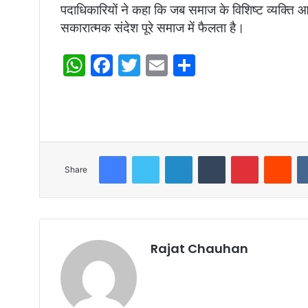
पदाधिकारियों ने कहा कि जब समाज के विशिष्ट व्यक्ति 
सकारात्मक संदेश पूरे समाज में फैलता है।
W
F
T
E
S
h
a
w
m
h
at
c
itt
ai
ar
s
e
er
l
e
A
b
Facebook
Twitter
LinkedIn
Tumblr
Pinterest
Red
p
o
Share
p
o
k
Rajat Chauhan