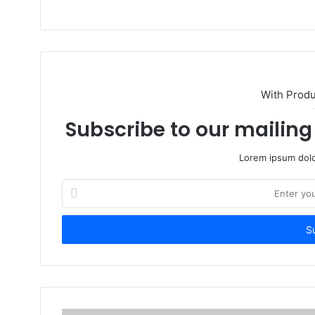
With Prod
Subscribe to our mailing 
Lorem ipsum dolo
Enter
your
Email
address