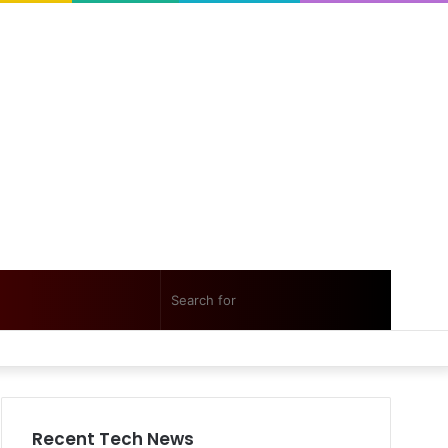
Random
Sidebar
Search
Facebook
Twitter
YouTube
Instagram
Log
Random
Sidebar
Article
for
In
Article
Recent Tech News