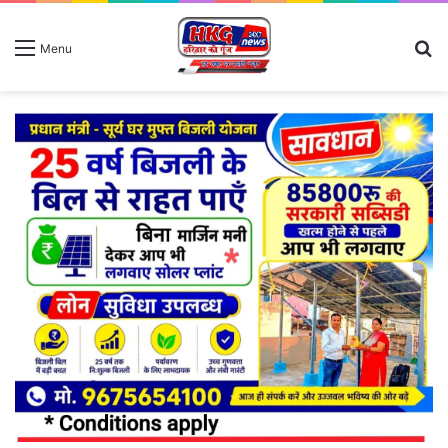
S
Menu
fo