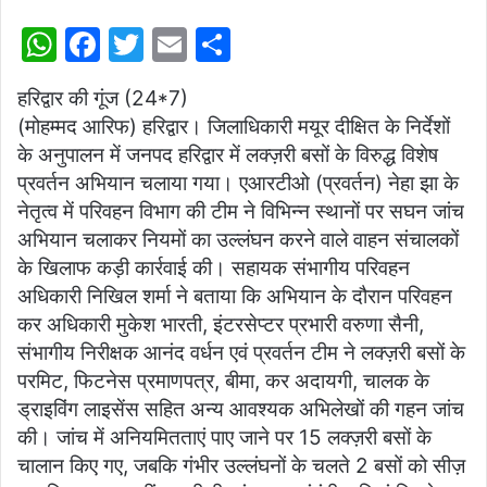
W
F
T
E
S
h
a
w
m
h
हरिद्वार की गूंज (24*7)
at
c
itt
ai
ar
(मोहम्मद आरिफ) हरिद्वार। जिलाधिकारी मयूर दीक्षित के निर्देशों
s
e
er
l
e
के अनुपालन में जनपद हरिद्वार में लक्ज़री बसों के विरुद्ध विशेष
A
b
प्रवर्तन अभियान चलाया गया। एआरटीओ (प्रवर्तन) नेहा झा के
p
o
नेतृत्व में परिवहन विभाग की टीम ने विभिन्न स्थानों पर सघन जांच
अभियान चलाकर नियमों का उल्लंघन करने वाले वाहन संचालकों
p
o
के खिलाफ कड़ी कार्रवाई की। सहायक संभागीय परिवहन
k
अधिकारी निखिल शर्मा ने बताया कि अभियान के दौरान परिवहन
कर अधिकारी मुकेश भारती, इंटरसेप्टर प्रभारी वरुणा सैनी,
संभागीय निरीक्षक आनंद वर्धन एवं प्रवर्तन टीम ने लक्ज़री बसों के
परमिट, फिटनेस प्रमाणपत्र, बीमा, कर अदायगी, चालक के
ड्राइविंग लाइसेंस सहित अन्य आवश्यक अभिलेखों की गहन जांच
की। जांच में अनियमितताएं पाए जाने पर 15 लक्ज़री बसों के
चालान किए गए, जबकि गंभीर उल्लंघनों के चलते 2 बसों को सीज़