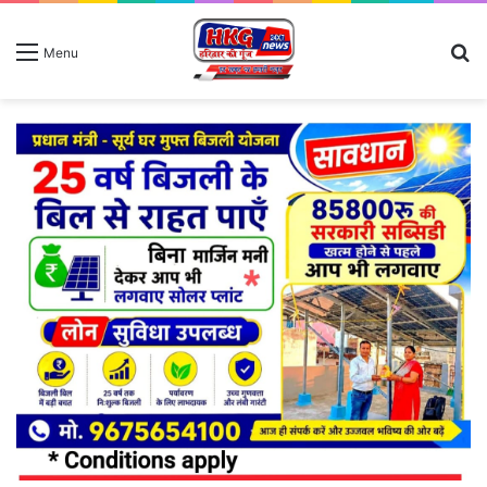
S
Menu
fo