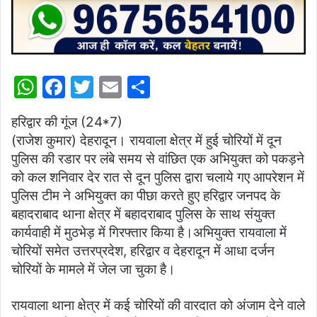
W
F
T
E
S
h
a
w
m
h
हरिद्वार की गूंज (24*7)
at
c
itt
ai
ar
(राजेश कुमार) देहरादून। रायवाला क्षेत्र में हुई चोरियों में दून
s
e
er
l
e
पुलिस की रडार पर लंबे समय से वांछित एक अभियुक्त को पकड़ने
A
b
को कल शनिवार देर रात से दून पुलिस द्वारा चलाये गए आपरेशन में
p
o
पुलिस टीम ने अभियुक्त का पीछा करते हुए हरिद्वार जनपद के
बहादराबाद थाना क्षेत्र में बहादराबाद पुलिस के साथ संयुक्त
p
o
कार्यवाही में मुठभेड़ में गिरफ्तार किया है।अभियुक्त रायवाला में
k
चोरियों समेत उत्तरप्रदेश, हरिद्वार व देहरादून में आधा दर्जन
चोरियों के मामले में जेल जा चुका है।
रायवाला थाना क्षेत्र में कई चोरियों की वारदात को अंजाम देने वाले