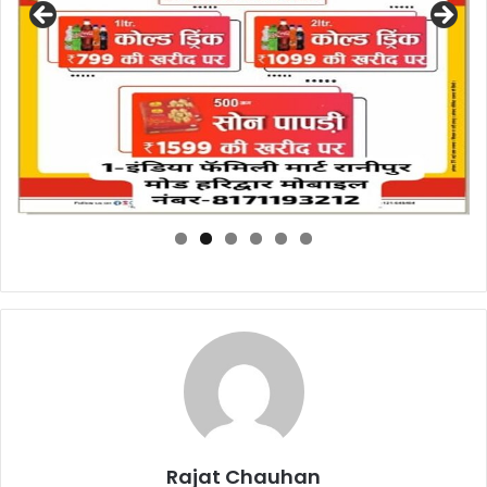
k
Rajat Chauhan