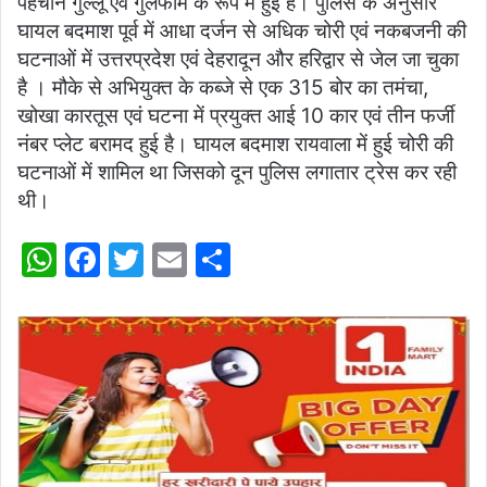
पहचान गुल्लू एवं गुलफाम के रूप में हुई है। पुलिस के अनुसार
घायल बदमाश पूर्व में आधा दर्जन से अधिक चोरी एवं नकबजनी की
घटनाओं में उत्तरप्रदेश एवं देहरादून और हरिद्वार से जेल जा चुका
है । मौके से अभियुक्त के कब्जे से एक 315 बोर का तमंचा,
खोखा कारतूस एवं घटना में प्रयुक्त आई 10 कार एवं तीन फर्जी
नंबर प्लेट बरामद हुई है। घायल बदमाश रायवाला में हुई चोरी की
घटनाओं में शामिल था जिसको दून पुलिस लगातार ट्रेस कर रही
थी।
W
F
T
E
S
h
a
w
m
h
at
c
itt
ai
ar
s
e
er
l
e
A
b
p
o
p
o