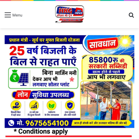
S
Menu
fo