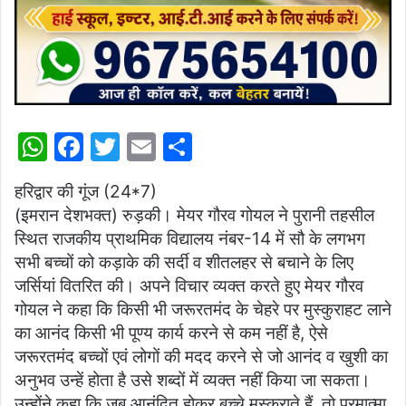
W
F
T
E
S
h
a
w
m
h
हरिद्वार की गूंज (24*7)
at
c
itt
ai
ar
(इमरान देशभक्त) रुड़की। मेयर गौरव गोयल ने पुरानी तहसील
s
e
er
l
e
स्थित राजकीय प्राथमिक विद्यालय नंबर-14 में सौ के लगभग
A
b
सभी बच्चों को कड़ाके की सर्दी व शीतलहर से बचाने के लिए
p
o
जर्सियां वितरित की। अपने विचार व्यक्त करते हुए मेयर गौरव
गोयल ने कहा कि किसी भी जरूरतमंद के चेहरे पर मुस्कुराहट लाने
p
o
का आनंद किसी भी पूण्य कार्य करने से कम नहीं है, ऐसे
k
जरूरतमंद बच्चों एवं लोगों की मदद करने से जो आनंद व खुशी का
अनुभव उन्हें होता है उसे शब्दों में व्यक्त नहीं किया जा सकता।
उन्होंने कहा कि जब आनंदित होकर बच्चे मुस्कुराते हैं, तो परमात्मा