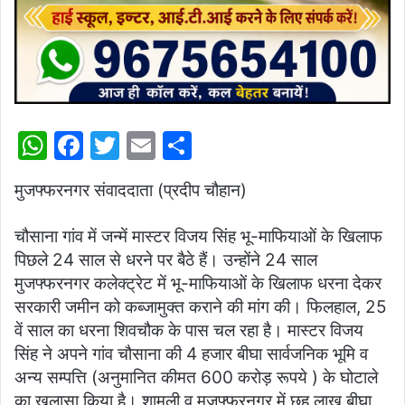
W
F
T
E
S
h
a
w
m
h
मुजफ्फरनगर संवाददाता (प्रदीप चौहान)
at
c
itt
ai
ar
s
e
er
l
e
चौसाना गांव में जन्में मास्टर विजय सिंह भू-माफियाओं के खिलाफ
A
b
पिछले 24 साल से धरने पर बैठे हैं। उन्होंने 24 साल
p
o
मुजफ्फरनगर कलेक्ट्रेट में भू-माफियाओं के खिलाफ धरना देकर
सरकारी जमीन को कब्जामुक्त कराने की मांग की। फिलहाल, 25
p
o
वें साल का धरना शिवचौक के पास चल रहा है। मास्टर विजय
k
सिंह ने अपने गांव चौसाना की 4 हजार बीघा सार्वजनिक भूमि व
अन्य सम्पत्ति (अनुमानित कीमत 600 करोड़ रूपये ) के घोटाले
का खुलासा किया है। शामली व मुजफ्फरनगर में छह लाख बीघा