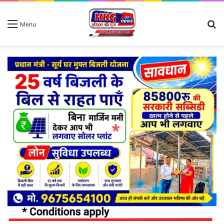
S
Menu
fo