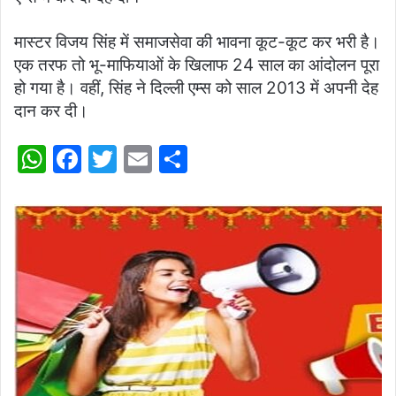
मास्टर विजय सिंह में समाजसेवा की भावना कूट-कूट कर भरी है।
एक तरफ तो भू-माफियाओं के खिलाफ 24 साल का आंदोलन पूरा
हो गया है। वहीं, सिंह ने दिल्ली एम्स को साल 2013 में अपनी देह
दान कर दी।
W
F
T
E
S
h
a
w
m
h
at
c
itt
ai
ar
s
e
er
l
e
A
b
p
o
p
o
k