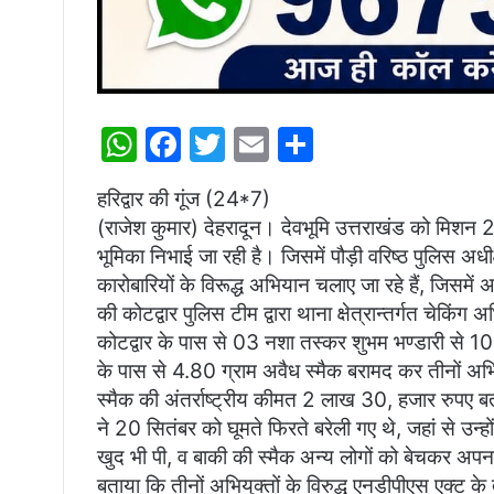
W
F
T
E
S
h
a
w
m
h
हरिद्वार की गूंज (24*7)
at
c
itt
ai
ar
(राजेश कुमार) देहरादून। देवभूमि उत्तराखंड को मिशन 20
s
e
er
l
e
भूमिका निभाई जा रही है। जिसमें पौड़ी वरिष्ठ पुलिस अधीक्
A
b
कारोबारियों के विरूद्ध अभियान चलाए जा रहे हैं, जिसमे
p
o
की कोटद्वार पुलिस टीम द्वारा थाना क्षेत्रान्तर्गत चेकि
कोटद्वार के पास से 03 नशा तस्कर शुभम भण्डारी से 10
p
o
के पास से 4.80 ग्राम अवैध स्मैक बरामद कर तीनों अभिय
k
स्मैक की अंतर्राष्ट्रीय कीमत 2 लाख 30, हजार रुपए बताई
ने 20 सितंबर को घूमते फिरते बरेली गए थे, जहां से उन
खुद भी पी, व बाकी की स्मैक अन्य लोगों को बेचकर अपना 
बताया कि तीनों अभियुक्तों के विरुद्ध एनडीपीएस एक्ट 