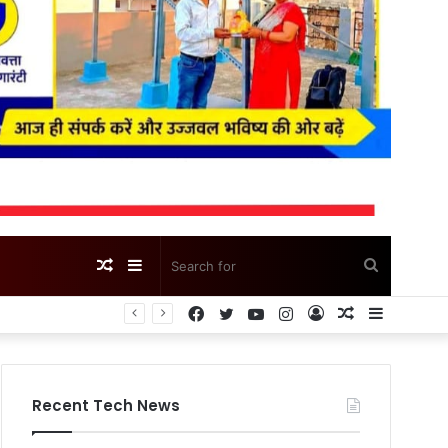
Random
Sidebar
Search
Facebook
Twitter
YouTube
Instagram
Log
Random
Sidebar
Article
for
In
Article
Recent Tech News