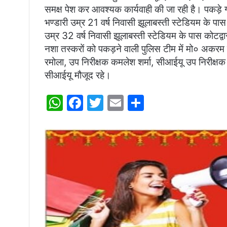
समक्ष पेश कर आवश्यक कार्यवाही की जा रही है। पकड़े गए
भण्डारी उम्र 21 वर्ष निवासी झूलाबस्ती स्टेडियम के पास
उम्र 32 वर्ष निवासी झूलाबस्ती स्टेडियम के पास कोटद्व
नशा तस्करों को पकड़ने वाली पुलिस टीम में मो० अकरम प
रमोला, उप निरीक्षक कमलेश शर्मा, सीआईयू उप निरीक्षक
सीआईयू मौजूद रहे।
W
F
T
E
S
h
a
w
m
h
at
c
itt
ai
ar
s
e
er
l
e
A
b
p
o
p
o
k