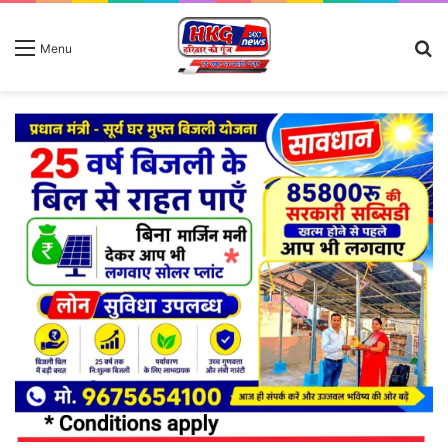
S
Menu
fo