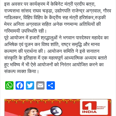
इस अवसर पर कार्यक्रम में केबिनेट मंत्री प्रदीप बत्रा,
राज्यसभा सांसद राघव चड्ढा, उद्योगपति राजेन्द्र अग्रवाल, गौरव
गाडिलकर, विहिप विहिप के केंद्रीय सह मंत्री हरिशंकर,रुड़की
मेयर अनिता अग्रवाल सहित अनेक गणमान्य अतिथियों की
गरिमामयी उपस्थिति रही।
पूरे आयोजन में हजारों श्रद्धालुओं ने भगवान पारदेश्वर महादेव का
अभिषेक एवं पूजन कर विश्व शांति, राष्ट्र समृद्धि और मानव
कल्याण की प्रार्थना की। आयोजन समिति ने इसे सनातन
संस्कृति के इतिहास में एक महत्वपूर्ण आध्यात्मिक अध्याय बताते
हुए भविष्य में भी ऐसे आयोजनों को निरंतर आयोजित करने का
संकल्प व्यक्त किया।
W
F
T
E
S
h
a
w
m
h
at
c
itt
ai
ar
s
e
er
l
e