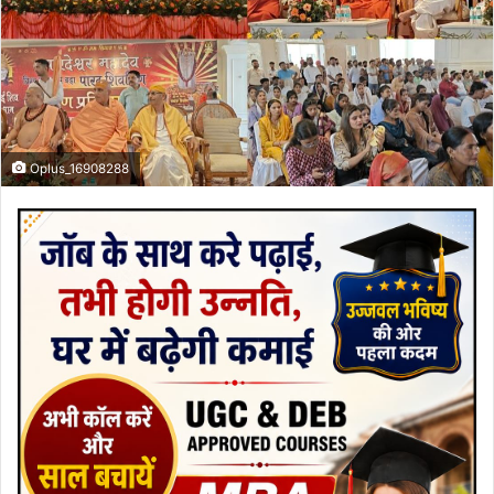
Oplus_16908288