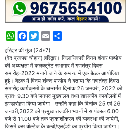
W
F
T
E
S
h
a
w
m
h
हरिद्वार की गूंज (24*7)
at
c
itt
ai
ar
(वेद प्रकाश चौहान) हरिद्वार। जिलाधिकारी विनय शंकर पाण्डेय
s
e
er
l
e
की अध्यक्षता में कलक्ट्रेट सभागार में गणतंत्र दिवस
A
b
समारोह-2022 मनाये जाने के सम्बन्ध में एक बैठक आयोजित
p
o
हुई। बैठक में विनय शंकर पाण्डेय ने बताया कि गणतंत्र दिवस
समारोह कार्यक्रमों के अन्तर्गत दिनांक 26 जनवरी, 2022 को
p
o
प्रातः 9.30 बजे जनपद मुख्यालय तथा शासकीय कार्यालयों में
k
झण्डारोहण किया जायेगा। उन्होंने कहा कि दिनांक 25 एवं 26
जनवरी,2022 को प्रमुख राजकीय भवनों में सायंकाल 6.00
बजे से 11.00 बजे तक प्रकाशीकरण की व्यवस्था की जायेगी,
जिसमें कम बोल्टेज के बल्बों/एलईडी का प्रयोग किया जायेगा।