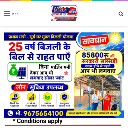
S
Menu
fo