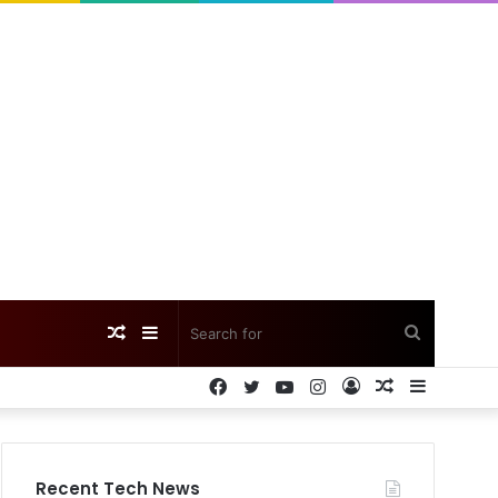
Random
Sidebar
Search
Facebook
Twitter
YouTube
Instagram
Log
Random
Sidebar
Article
for
In
Article
Recent Tech News