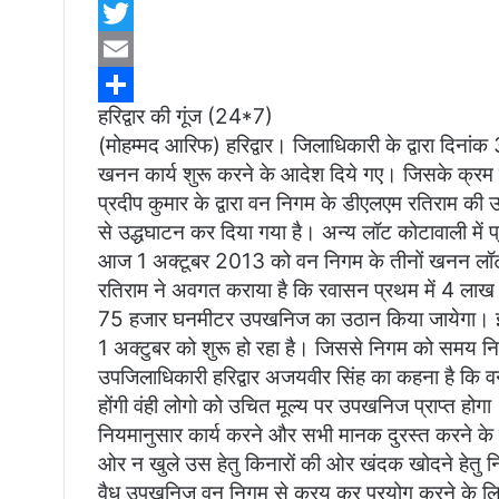
h
F
a
a
T
t
c
w
E
हरिद्वार की गूंज (24*7)
s
e
i
m
S
(मोहम्मद आरिफ) हरिद्वार। जिलाधिकारी के द्वारा दि
A
b
t
a
h
खनन कार्य शुरू करने के आदेश दिये गए। जिसके क्रम
p
o
t
i
a
प्रदीप कुमार के द्वारा वन निगम के डीएलएम रतिराम की 
p
o
e
l
r
से उद्धघाटन कर दिया गया है। अन्य लॉट कोटावाली में प
आज 1 अक्टूबर 2013 को वन निगम के तीनों खनन लॉट 
k
r
e
रतिराम ने अवगत कराया है कि रवासन प्रथम में 4 लाख 
75 हजार घनमीटर उपखनिज का उठान किया जायेगा। इस 
1 अक्टुबर को शुरू हो रहा है। जिससे निगम को समय निकास
उपजिलाधिकारी हरिद्वार अजयवीर सिंह का कहना है कि वन
होंगी वंही लोगो को उचित मूल्य पर उपखनिज प्राप्त हो
नियमानुसार कार्य करने और सभी मानक दुरस्त करने के लि
ओर न खुले उस हेतु किनारों की ओर खंदक खोदने हेतु न
वैध उपखनिज वन निगम से क्रय कर प्रयोग करने के लिए