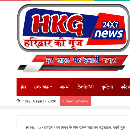
होम
उत्तराखंड
आस्था
टेक्नोलॉजी
दुर्घटना
पर्यट
Friday, August 7 2026
Breaking News
Home
/
हरिद्वार
/
वन निगम के तीन खनन लॉट का उद्धघाटन, कार्य शुरू