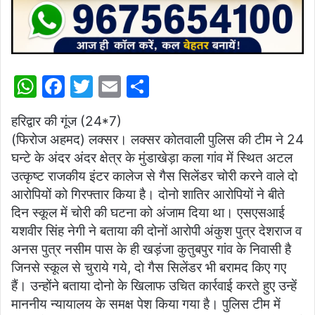
W
F
T
E
S
h
a
w
m
h
हरिद्वार की गूंज (24*7)
at
c
itt
ai
ar
(फिरोज अहमद) लक्सर। लक्सर कोतवाली पुलिस की टीम ने 24
s
e
er
l
e
घन्टे के अंदर अंदर क्षेत्र के मुंडाखेड़ा कला गांव में स्थित अटल
A
b
उत्कृष्ट राजकीय इंटर कालेज से गैस सिलेंडर चोरी करने वाले दो
p
o
आरोपियों को गिरफ्तार किया है। दोनो शातिर आरोपियों ने बीते
दिन स्कूल में चोरी की घटना को अंजाम दिया था। एसएसआई
p
o
यशवीर सिंह नेगी ने बताया की दोनों आरोपी अंकुश पुत्र देशराज व
k
अनस पुत्र नसीम पास के ही खड़ंजा कुतुबपुर गांव के निवासी है
जिनसे स्कूल से चुराये गये, दो गैस सिलेंडर भी बरामद किए गए
हैं। उन्होंने बताया दोनो के खिलाफ उचित कार्रवाई करते हुए उन्हें
माननीय न्यायालय के समक्ष पेश किया गया है। पुलिस टीम में