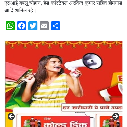
एसआई बबलू चौहान, हैड कांस्टेबल अरविन्द कुमार सहित होमगार्ड
आदि शामिल रहे।
W
F
T
E
S
h
a
w
m
h
at
c
itt
ai
ar
s
e
er
l
e
A
b
p
o
p
o
k