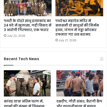
पथरी के दोहरे साधु हत्याकांड का
पथरेश्वर महादेव मंदिर में
24 घंटे में खुलासा, गद्दी विवाद में
सनसनी दो साधुओं की निर्मम
3 आरोपी गिरफ्तार, एक फरार
हत्या, जंगल में गड्ढा खोदकर
दफनाए गए शव बरामद
July 22, 2026
July 21, 2026
Recent Tech News
कांवड़ यात्रा अंतिम चरण में,
दक्षदीप, गौरी शंकर, बैरागी कैंप
लाखों की संख्या में शिवभक्त
और लालजीवाला में सुचारू