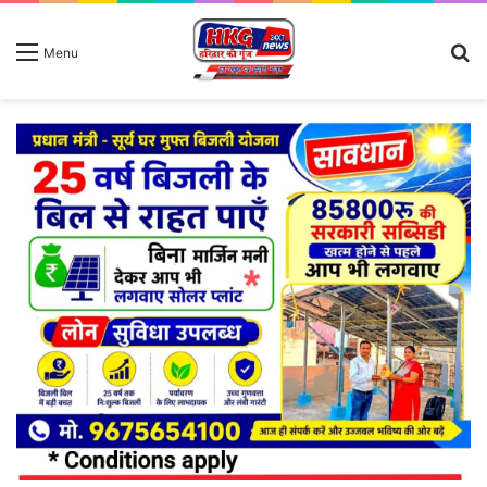
S
Menu
fo