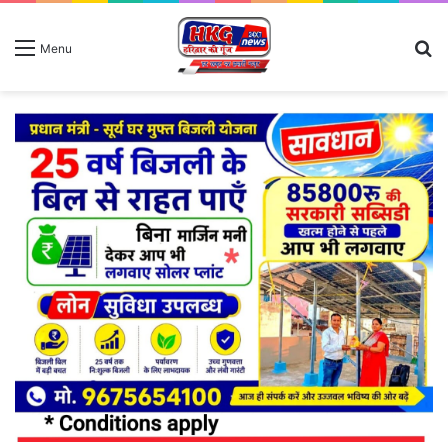
S
Menu
fo