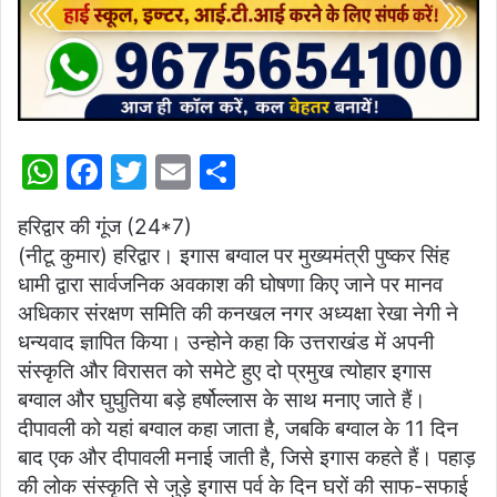
W
F
T
E
S
h
a
w
m
h
हरिद्वार की गूंज (24*7)
at
c
itt
ai
ar
(नीटू कुमार) हरिद्वार। इगास बग्वाल पर मुख्यमंत्री पुष्कर सिंह
s
e
er
l
e
धामी द्वारा सार्वजनिक अवकाश की घोषणा किए जाने पर मानव
A
b
अधिकार संरक्षण समिति की कनखल नगर अध्यक्षा रेखा नेगी ने
p
o
धन्यवाद ज्ञापित किया। उन्होने कहा कि उत्तराखंड में अपनी
संस्कृति और विरासत को समेटे हुए दो प्रमुख त्योहार इगास
p
o
बग्वाल और घुघुतिया बड़े हर्षोल्लास के साथ मनाए जाते हैं।
k
दीपावली को यहां बग्वाल कहा जाता है, जबकि बग्वाल के 11 दिन
बाद एक और दीपावली मनाई जाती है, जिसे इगास कहते हैं। पहाड़
की लोक संस्कृति से जुड़े इगास पर्व के दिन घरों की साफ-सफाई