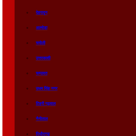
देहरादून
अल्मोड़ा
चमोली
उत्तरकाशी
चम्पावत
उधम सिंह नगर
टिहरी गढ़वाल
नैनीताल
पिथौरागढ़