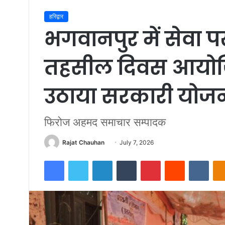
हरिद्वार
भगवानपुर में सेवा प
तहसील दिवस आयोजि
उठाया सरकारी योज
फिरोज अहमद समाचार सम्पादक
Send
Rajat Chauhan
July 7, 2026
an
Facebook
Twitter
LinkedIn
Tumblr
Pinterest
Reddit
VKon
email