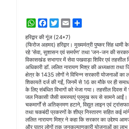
W
F
T
E
S
h
a
w
m
h
हरिद्वार की गूंज (24*7)
at
c
itt
ai
ar
(फिरोज अहमद) हरिद्वार। मुख्यमंत्री पुष्कर सिंह धामी के ने
s
e
er
l
e
रहे ‘सेवा, सुशासन एवं समर्पण’ तथा ‘जन-जन की सरकार
A
b
विकासखंड सभागार में सेवा पखवाड़ा शिविर एवं तहसी
p
o
अधिकारी डॉ. ललित नारायण मिश्र की अध्यक्षता तथा जिलाध
क्षेत्र के 1435 लोगों ने विभिन्न सरकारी योजनाओं का 
p
o
शिकायतें दर्ज की गईं, जिनमें से 16 का मौके पर ही सम
k
के लिए संबंधित विभागों को भेजा गया। तहसील दिवस में
जल निकासी जैसी समस्याएं प्रमुख रूप से सामने आईं। ग्र
चकमार्गों से अतिक्रमण हटाने, विद्युत लाइन एवं ट्रांसफा
तथा चकबंदी प्रकरणों के शीघ्र निस्तारण सहित कई मांग
ललित नारायण मिश्र ने कहा कि सरकार का उद्देश्य आ
और पात्र लोगों तक जनकल्याणकारी योजनाओं का लाभ पहुंचा