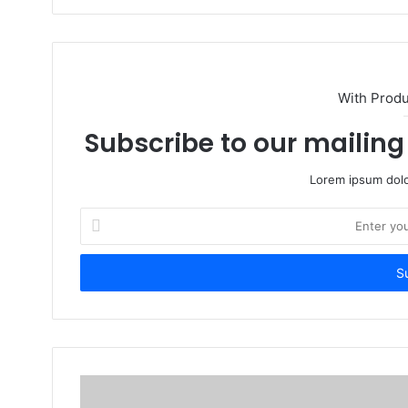
With Prod
Subscribe to our mailing 
Lorem ipsum dolo
Enter
your
Email
address