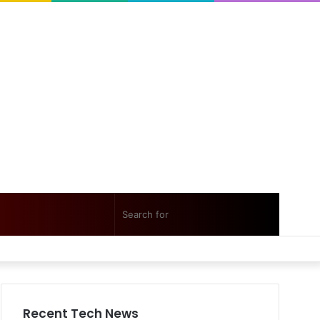
Random
Sidebar
Search
Facebook
Twitter
YouTube
Instagram
Log
Random
Sidebar
Article
for
In
Article
Recent Tech News