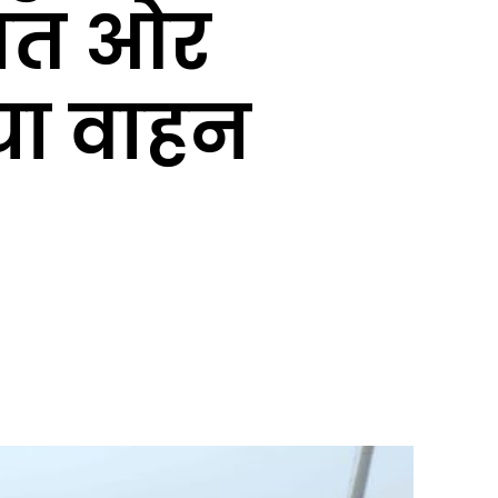
यात ओर
गया वाहन