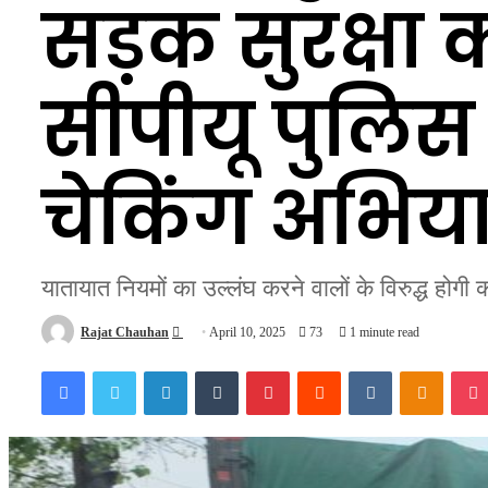
सड़क सुरक्षा
सीपीयू पुलिस
चेकिंग अभिय
यातायात नियमों का उल्लंघ करने वालों के विरुद्ध होगी क
Send
Rajat Chauhan
April 10, 2025
73
1 minute read
an
Facebook
Twitter
LinkedIn
Tumblr
Pinterest
Reddit
VKontakte
Odnokl
email