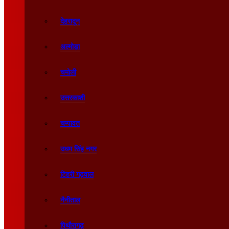
देहरादून
अल्मोड़ा
चमोली
उत्तरकाशी
चम्पावत
उधम सिंह नगर
टिहरी गढ़वाल
नैनीताल
पिथौरागढ़