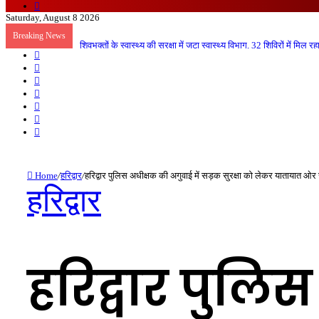
Random
Article
Saturday, August 8 2026
Breaking News
जिला कारागार में गंगा कथा का आयोजन
Sidebar
Random
Article
Log
In
Instagram
YouTube
Twitter
Facebook
Home
/
हरिद्वार
/
हरिद्वार पुलिस अधीक्षक की अगुवाई में सड़क सुरक्षा को लेकर यातायात ओर 
हरिद्वार
हरिद्वार पुलि