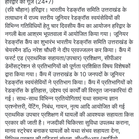
हरिद्वार की गूंज (24*7)
at
c
itt
ai
ar
(रवि चौहान) हरिद्वार। भारतीय रेडक्रॉस समिति उत्तराखंड के
s
e
er
l
e
तत्वाधान में राज्य स्तरीय जूनियर रेडक्रॉस स्वयंसेवियों की
A
b
विभिन्न गतिविधियों हेतु चार दिवसीय कैंप का आयोजन हरिद्वार के
p
o
नगली बेला आश्रम भूपतवाला में आयोजित किया गया। जूनियर
रेडक्रॉस कैंप का शुभारंभ भारतीय रेडक्रॉस समिति उत्तराखंड के
p
o
चेयरमैन डॉo नरेश चौधरी ने दीप प्रवज्जलन कर किया। कैंप में
k
फर्स्ट एड (प्राथमिक सहायता/उपचार) प्रशिक्षण, सीपीआर
डेमोंसट्रेशन से प्रतिभागियों को पूर्णता प्रशिक्षित विषय विशेषकों
द्वारा किया गया। कैंप में उत्तराखंड के 10 जनपदों के जूनियर
रेडक्रॉस स्वयंसेवियों ने प्रतिभाग किया। कैंप में प्रतिभागियों को
रेडक्रॉस के इतिहास, उद्देश्य एवं कार्यों की विस्तृत जानकारियां दी
गई। साथ-साथ विभिन्न प्रतियोगिताएं यथा सामान्य ज्ञान
प्रश्नोत्तरी, पेंटिंग, निबंध, गायन, नृत्य आदि आयोजित की गई
प्राथमिक उपचार प्रशिक्षण में घायलों की आवश्यक सहायता किस
प्रकार की जाती है। नजदीकी चिकित्सा सुविधा उपलब्ध कराना,
मानव स्ट्रेचर बनाकर घायलों को यथा संभव सहायता देना,
विभिन्न प्रकार की पट्टियां बांधना, सीoपीoआर (कार्डियो