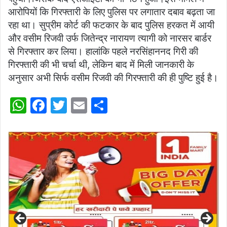
आरोपियों कि गिरफ्तारी के लिए पुलिस पर लगातार दबाव बढ़ता जा
रहा था। सुप्रीम कोर्ट की फटकार के बाद पुलिस हरकत में आयी
और वसीम रिजवी उर्फ जितेन्द्र नारायण त्यागी को नारसर बार्डर
से गिरफ्तार कर लिया। हालांकि पहले नरसिंहाननद गिरी की
गिरफ्तारी की भी चर्चा थी, लेकिन बाद में मिली जानकारी के
अनुसार अभी सिर्फ वसीम रिजवी की गिरफ्तारी की ही पुष्टि हुई है।
W
F
T
E
S
h
a
w
m
h
at
c
itt
ai
ar
s
e
er
l
e
A
b
p
o
p
o
k