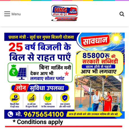
S
Menu
fo