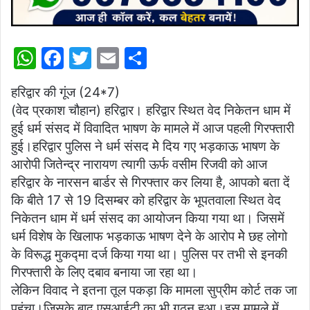
W
F
T
E
S
h
a
w
m
h
हरिद्वार की गूंज (24*7)
at
c
itt
ai
ar
(वेद प्रकाश चौहान) हरिद्वार। हरिद्वार स्थित वेद निकेतन धाम में
s
e
er
l
e
हुई धर्म संसद में विवादित भाषण के मामले में आज पहली गिरफ्तारी
A
b
हुई।हरिद्वार पुलिस ने धर्म संसद मेे दिय गए भड़काऊ भाषण के
p
o
आरोपी जितेन्द्र नारायण त्यागी ऊर्फ वसीम रिजवी को आज
हरिद्वार के नारसन बार्डर से गिरफ्तार कर लिया है, आपको बता दें
p
o
कि बीते 17 से 19 दिसम्बर को हरिद्वार के भूपतवाला स्थित वेद
k
निकेतन धाम में धर्म संसद का आयोजन किया गया था। जिसमें
धर्म विशेष के खिलाफ भड़काऊ भाषण देने के आरोप मेे छह लोगो
के विरूद्ध मुकद्मा दर्ज किया गया था। पुलिस पर तभी से इनकी
गिरफ्तारी के लिए दबाव बनाया जा रहा था।
लेकिन विवाद ने इतना तूल पकड़ा कि मामला सुप्रीम कोर्ट तक जा
पहुंचा।जिसके बाद एसआईटी का भी गठन हुआ।इस मामले में