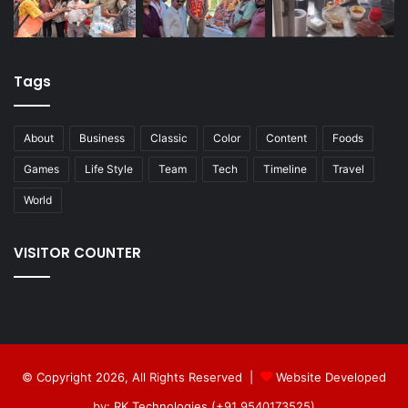
Tags
About
Business
Classic
Color
Content
Foods
Games
Life Style
Team
Tech
Timeline
Travel
World
VISITOR COUNTER
© Copyright 2026, All Rights Reserved |
Website Developed
by: RK Technologies (+91 9540173525)