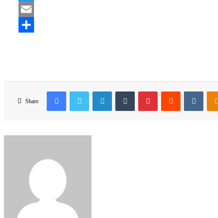
Twitter
Email
Share
Facebook
Twitter
LinkedIn
Tumblr
Pinterest
Reddit
VKon
Share