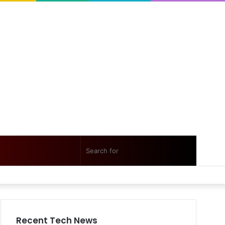
Random
Sidebar
Search
Facebook
Twitter
YouTube
Instagram
Log
Random
Sidebar
Article
for
In
Article
Recent Tech News