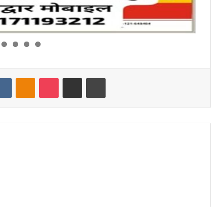
dit
VKontakte
Odnoklassniki
Pocket
Share via Email
Print