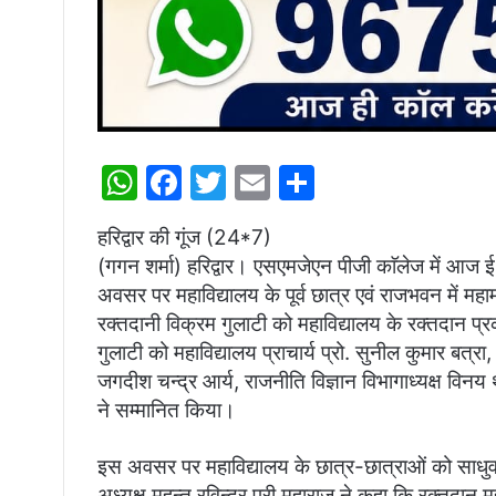
W
F
T
E
S
h
a
w
m
h
हरिद्वार की गूंज (24*7)
at
c
itt
ai
ar
(गगन शर्मा) हरिद्वार। एसएमजेएन पीजी काॅलेज में आज
s
e
er
l
e
अवसर पर महाविद्यालय के पूर्व छात्र एवं राजभवन में महाम
A
b
रक्तदानी विक्रम गुलाटी को महाविद्यालय के रक्तदान प
p
o
गुलाटी को महाविद्यालय प्राचार्य प्रो. सुनील कुमार बत्रा,
जगदीश चन्द्र आर्य, राजनीति विज्ञान विभागाध्यक्ष विन
p
o
ने सम्मानित किया।
k
इस अवसर पर महाविद्यालय के छात्र-छात्राओं को साधुव
अध्यक्ष महन्त रविन्द्र पुरी महाराज ने कहा कि रक्तदान मह