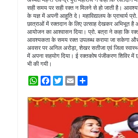
सही समय पर सही रक्त न मिलने से हो जाती है। आवश्य
के यज्ञ में अपनी आहूति दे। महाविद्यालय के प्राचार्य प्
छात्राओं में रक्तदान के लिए उत्साह देखकर अभिभूत है और 
आयोजन का आश्वासन दिया। प्रो. बत्रा ने कहा कि रक्तक
आवश्यकता के समय रक्त उपलब्ध कराया जा सकेगा और 
अवसर पर अनिल अरोड़ा, शेखर सतीजा एवं जिला स्वास्थ्य
में अपना सहयोग दिया। ई रक्तकोष पंजीकरण शिविर में छ
भी की गयी।
W
F
T
E
S
h
a
w
m
h
at
c
itt
ai
ar
s
e
er
l
e
A
b
p
o