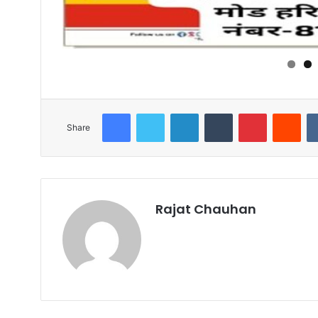
Facebook
Twitter
LinkedIn
Tumblr
Pinterest
Red
Share
Rajat Chauhan