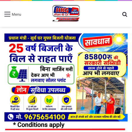
S
Menu
fo