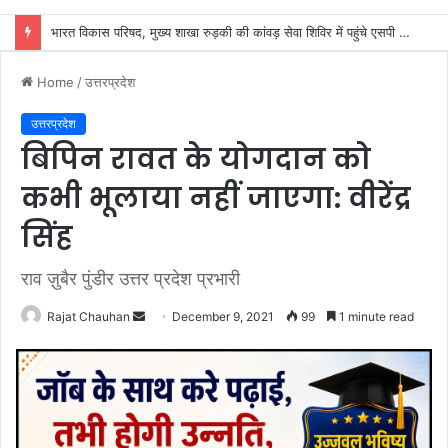
हैप्पी क्लब रुड़की रजिस्टर्ड एवं राजकीय इंटर कॉलेज मित्र मंडल द्वारा प्रथम विशाल भंडारे का आयोजन, अतिथियों ने कांवड़ियों को किया प्रसाद वितरित
Home
/
उत्तरप्रदेश
उत्तरप्रदेश
बिपिन रावत के योगदान को
कभी भूलाया नहीं जाएगा: वीरेंद्र
सिंह
राव ज़ुबैर पुंडीर उत्तर प्रदेश प्रभारी
Send
Rajat Chauhan
December 9, 2021
99
1 minute read
an
email