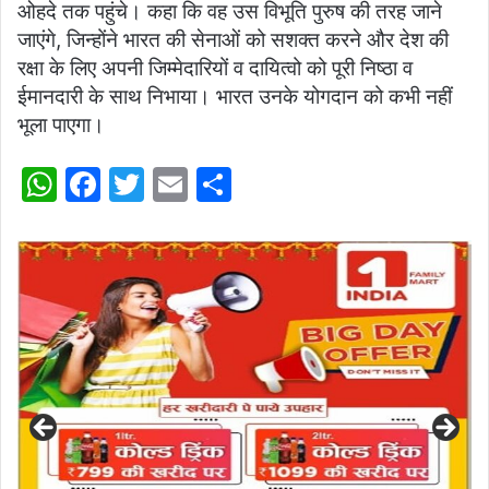
ओहदे तक पहुंचे। कहा कि वह उस विभूति पुरुष की तरह जाने
जाएंगे, जिन्होंने भारत की सेनाओं को सशक्त करने और देश की
रक्षा के लिए अपनी जिम्मेदारियों व दायित्वो को पूरी निष्ठा व
ईमानदारी के साथ निभाया। भारत उनके योगदान को कभी नहीं
भूला पाएगा।
W
F
T
E
S
h
a
w
m
h
at
c
itt
ai
ar
s
e
er
l
e
A
b
p
o
p
o
k