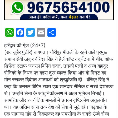
W
F
T
E
S
h
a
w
m
h
हरिद्वार की गूंज (24*7)
at
c
itt
ai
ar
(राव ज़ुबैर पुंडीर) बागपत। गौरीपुर मीतली के रहने वाले प्रमुख
s
e
er
l
e
समाज सेवी ठाकुर वीरेंद्र सिंह ने हेलीकॉप्टर दुर्घटना में चीफ ऑफ
A
b
डिफेंस स्टाफ जनरल बिपिन रावत, उनकी पत्नी व अन्य बहादुर
p
o
सैनिकों के निधन पर गहरा दुख व्यक्त किया और दो मिनट का
मौन रखकर दिवंगत आत्माओं को श्रद्धांजलि दी। वीरेंद्र सिंह ने
p
o
कहा कि जनरल बिपिन रावत एक शानदार सैनिक व सच्चे देशभक्त
k
थे। उन्होंने सेना के आधुनिकीकरण में अहम भूमिका निभाई।
सामरिक और रणनीतिक मामलों में उनका दृष्टिकोण अतुलनीय
था। वह अंतिम सांस तक देश की सेवा में जुटे रहे। गढ़वाल के
एक सामान्य गांव से निकलकर वह रायसीना के सबसे ऊंचे सैन्य