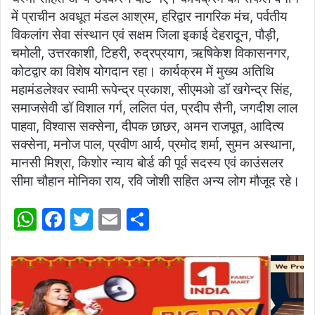
में प्राचीन अवधूत मंडल आश्रम, हरिद्वार नागरिक मंच, पर्वतीय
विकलांग सेवा संस्थान एवं सक्षम जिला इकाई देहरादून, पौड़ी,
चमोली, उत्तरकाशी, टिहरी, रुद्रप्रयाग, ऋषिकेश विकासनगर,
कोटद्वार का विशेष योगदान रहा। कार्यक्रम में मुख्य अतिथि
महामंडलेश्वर स्वामी रूपेन्द्र प्रकाश, सीएमओ डॉ खगेन्द्र सिंह,
समाजसेवी डॉ विशाल गर्ग, ललित पंत, प्रदीप सैनी, जगदीश लाल
पाहवा, विश्वास सक्सेना, दीपक छाछर, अमन राजपूत, आदित्य
सक्सेना, मनोज पाल, प्रवीण आर्य, प्रमोद शर्मा, सुमन अस्थाना,
मानसी मिश्रा, किशोर न्याय बोर्ड की पूर्व सदस्य एवं काउंसलर
सीमा चौहान मोनिका राय, रवि जोशी सहित अन्य लोग मौजूद रहे।
W
F
T
E
S
h
a
w
m
h
at
c
itt
ai
ar
s
e
er
l
e
A
b