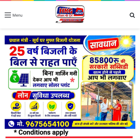
S
Menu
fo