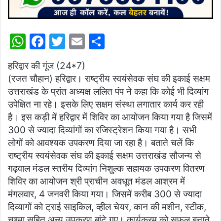
W
F
T
E
S
h
a
w
m
h
हरिद्वार की गूंज (24*7)
at
c
itt
ai
ar
(रजत चौहान) हरिद्वार। राष्ट्रीय स्वयंसेवक संघ की इकाई सक्षम
s
e
er
l
e
उत्तराखंड के प्रांत अध्यक्ष ललित पंप ने कहा कि कोई भी दिव्यांग
A
b
उपेक्षित ना रहे। इसके लिए सक्षम संस्था लगातार कार्य कर रही
p
o
है। इस कड़ी में हरिद्वार में शिविर का आयोजन किया गया है जिसमें
300 से ज्यादा दिव्यांगों का रजिस्ट्रेशन किया गया है। सभी
p
o
लोगों को आवश्यक उपकरण दिया जा रहा है। बताते चलें कि
k
राष्ट्रीय स्वयंसेवक संघ की इकाई सक्षम उत्तराखंड सौजन्य से
गढ़वाल मंडल स्तरीय दिव्यांग निशुल्क सहायक उपकरण वितरण
शिविर का आयोजन श्री प्राचीन अवधूत मंडल आश्रम में
मंगलवार, 4 जनवरी किया गया। जिसमें करीब 300 से ज्यादा
दिव्यागों को ट्राई साइकिल, व्हील चेयर, कान की मशीन, स्टीक,
चश्मा सहित अन्य उपकरण बांटे गए। कार्यक्रम को सफल बनाने