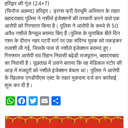
हरिद्वार की गूंज (24*7)
at
c
itt
ai
ar
(फिरोज अहमद) हरिद्वार। ड्रग्स फ्री देवभूमि अभियान के तहत
s
e
er
l
e
बहादराबाद पुलिस ने नशीले इंजेक्शनों की तस्करी करने वाले एक
A
b
आरोपी को गिरफ्तार किया है। पुलिस ने आरोपी के कब्जे से 50
p
o
अवैध नशीले कैप्सूल बरामद किए हैं।पुलिस के मुताबिक बीते दिन
गश्त के दौरान नहर पटरी मार्ग पर एक संदिग्ध युवक को पकड़कर
p
o
तलाशी ली गई, जिसके पास से नशीले इंजेक्शन बरामद हुए।
k
गिरफ्तार आरोपी राव रिहान निवासी बढ़ेडी राजपूतान, बहादराबाद
का निवासी है। पूछताछ में उसने बताया कि वह मेडिकल स्टोर की
आड़ में मजदूरों को नशीले इंजेक्शन बेचता था। पुलिस ने आरोपी
के खिलाफ एनडीपीएस एक्ट के तहत मुकदमा दर्ज कर कार्रवाई
शुरू कर दी है।
W
F
T
E
S
h
a
w
m
h
at
c
itt
ai
ar