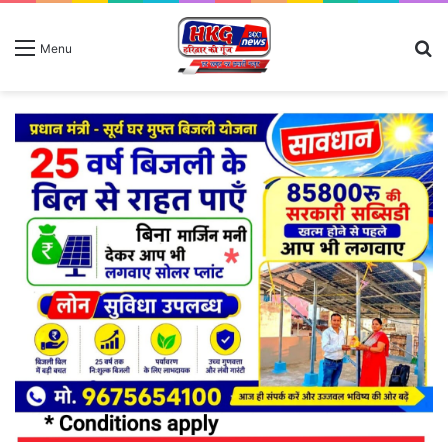
S
Menu
fo