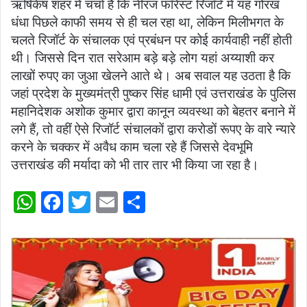
ऋषिकेष शहर में चर्चा है कि नीरज फॉरेस्ट रिजॉर्ट में यह गोरख
धंधा पिछले काफी समय से ही चल रहा था, लेकिन मिलीभगत के
चलते रिजॉर्ट के संचालक एवं प्रबंधन पर कोई कार्यवाही नहीं होती
थी। जिससे दिन रात सरेआम बड़े बड़े लोग यहां अय्याशी कर
लाखों रुपए का जुआ खेलने आते थे। अब सवाल यह उठता है कि
जहां प्रदेश के मुख्यमंत्री पुष्कर सिंह धामी एवं उत्तराखंड के पुलिस
महानिदेशक अशोक कुमार द्वारा कानून व्यवस्था को बेहतर बनाने में
लगे हैं, तो वहीं ऐसे रिजॉर्ट संचालकों द्वारा करोडों रूपए के वारे न्यारे
करने के चक्कर में अवैध काम चला रहे हैं जिससे देवभूमि
उत्तराखंड की मर्यादा को भी तार तार भी किया जा रहा है।
W
F
T
E
S
h
a
w
m
h
at
c
itt
ai
ar
s
e
er
l
e
A
b