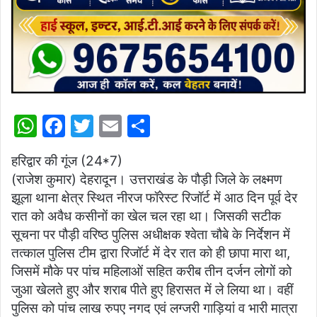
W
F
T
E
S
h
a
w
m
h
हरिद्वार की गूंज (24*7)
at
c
itt
ai
ar
(राजेश कुमार) देहरादून। उत्तराखंड के पौड़ी जिले के लक्ष्मण
s
e
er
l
e
झूला थाना क्षेत्र स्थित नीरज फॉरेस्ट रिजॉर्ट में आठ दिन पूर्व देर
A
b
रात को अवैध कसीनों का खेल चल रहा था। जिसकी सटीक
p
o
सूचना पर पौड़ी वरिष्ठ पुलिस अधीक्षक श्वेता चौबे के निर्देशन में
तत्काल पुलिस टीम द्वारा रिजॉर्ट में देर रात को ही छापा मारा था,
p
o
जिसमें मौके पर पांच महिलाओं सहित करीब तीन दर्जन लोगों को
k
जुआ खेलते हुए और शराब पीते हुए हिरासत में ले लिया था। वहीं
पुलिस को पांच लाख रुपए नगद एवं लग्जरी गाड़ियां व भारी मात्रा