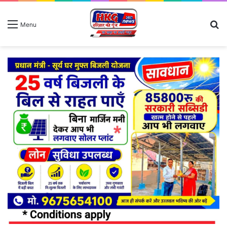
S
Menu
fo