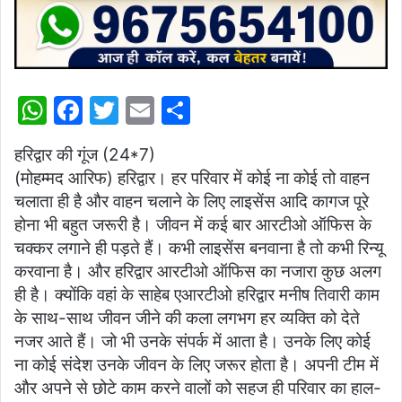
W
F
T
E
S
h
a
w
m
h
हरिद्वार की गूंज (24*7)
at
c
itt
ai
ar
(मोहम्मद आरिफ) हरिद्वार। हर परिवार में कोई ना कोई तो वाहन
s
e
er
l
e
चलाता ही है और वाहन चलाने के लिए लाइसेंस आदि कागज पूरे
A
b
होना भी बहुत जरूरी है। जीवन में कई बार आरटीओ ऑफिस के
p
o
चक्कर लगाने ही पड़ते हैं। कभी लाइसेंस बनवाना है तो कभी रिन्यू
करवाना है। और हरिद्वार आरटीओ ऑफिस का नजारा कुछ अलग
p
o
ही है। क्योंकि वहां के साहेब एआरटीओ हरिद्वार मनीष तिवारी काम
k
के साथ-साथ जीवन जीने की कला लगभग हर व्यक्ति को देते
नजर आते हैं। जो भी उनके संपर्क में आता है। उनके लिए कोई
ना कोई संदेश उनके जीवन के लिए जरूर होता है। अपनी टीम में
और अपने से छोटे काम करने वालों को सहज ही परिवार का हाल-