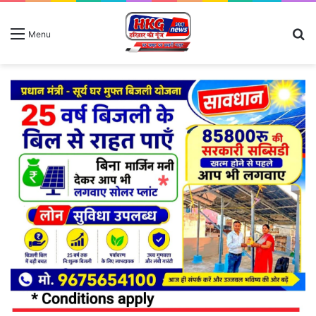
S
Menu
fo