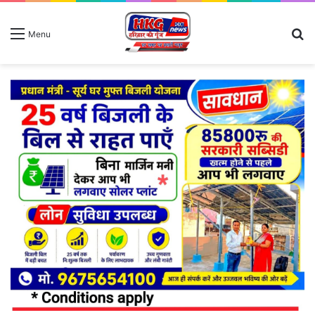
S
Menu
fo