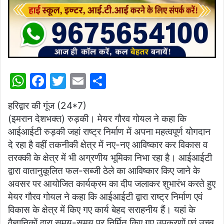
W
F
T
E
S
h
a
w
m
h
हरिद्वार की गूंज (24*7)
at
c
itt
ai
ar
(इमरान देशभक्त) रुड़की। मेयर गौरव गोयल ने कहा कि
s
e
er
l
e
आईआईटी रुड़की जहां राष्ट्र निर्माण में अपना महत्वपूर्ण योगदान
A
b
दे रहा है वहीं तकनीकी क्षेत्र में नए-नए आविष्कार कर विकास व
p
o
तरक्की के क्षेत्र में भी अग्रणीय भूमिका निभा रहा है। आईआईटी
द्वारा वातानुकूलित फल-सब्जी ठेले का आविष्कार किए जाने के
p
o
अवसर पर आयोजित कार्यक्रम का दीप जलाकर शुभारंभ करते हुए
k
मेयर गौरव गोयल ने कहा कि आईआईटी द्वारा राष्ट्र निर्माण एवं
विकास के क्षेत्र में किए गए कार्य बेहद सराहनीय हैं। यहां के
वैज्ञानिकों द्वारा समय-समय पर निर्मित किए गए उपकरणों एवं उच्च