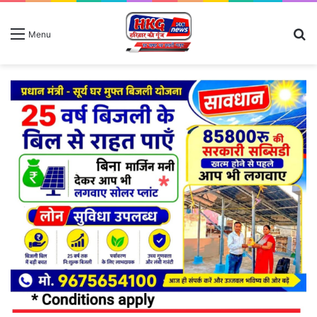
S
Menu
fo