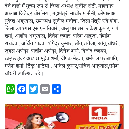
देने वालो में मुख्य रूप से जिला अध्यक्ष सुनील सेठी, महानगर
अध्यक्ष जितेंद्र चोरसिया, महामंत्री नाथीराम सैनी, कोषाध्यक्ष
मुकेश अग्रवाल, उपाध्यक्ष सुनील मनोचा, जिला मंत्री रवि बांगा,
जिला उपाध्यक्ष एस एन तिवारी, वासु पाराशर, राकेश कुमार, गोपी
शर्मा, आशीष अग्रवाल, दिनेश कुमार, सुरेश आहूजा, हिमांशु
सचदेवा, अर्चित यादव, योगेंद्र कुमार, सोनू तनेजा, सोनू चौधरी,
जुगल अरोड़ा, सतीश अरोड़ा, दिनेश शर्मा, विनोद कश्यप,
खड़खड़ेवर अध्यक्ष भूदेव शर्मा, दीपक मेहता, धर्मपाल प्रजापति,
गणेश शर्मा, टिंकू भाटिया , अनिल कुमार,सचिन अग्रवाल,उमेश
चौधरी उपस्थित रहे।
W
F
T
E
S
h
a
w
m
h
at
c
itt
ai
ar
s
e
er
l
e
A
b