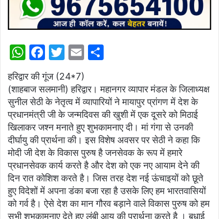
W
F
T
E
S
h
a
w
m
h
हरिद्वार की गूंज (24*7)
at
c
itt
ai
ar
(शाहबाज सलमानी) हरिद्वार। महानगर व्यापार मंडल के जिलाध्यक्ष
s
e
er
l
e
सुनील सेठी के नेतृत्व में व्यापारियों ने मायापुर प्रांगण में देश के
A
b
प्रधानमंत्री जी के जन्मदिवस की खुशी में एक दूसरे को मिठाई
p
o
खिलाकर जश्न मनाते हुए शुभकामनाए दी। मां गंगा से उनकी
दीर्घायु की प्रार्थना की। इस विशेष अवसर पर सेठी ने कहा कि
p
o
मोदी जी देश के विकास पुरुष है जनसेवक के रूप में हमारे
k
प्रधानसेवक कार्य करते है और देश को एक नए आयाम देने की
दिन रात कोशिश करते है। जिस तरह देश नई ऊंचाइयों को छूते
हुए विदेशों में अपना डंका बजा रहा है उसके लिए हम भारतवासियों
को गर्व है। ऐसे देश का मान गौरव बड़ाने वाले विकास पुरुष को हम
सभी शुभकामनाए देते हुए लंबी आयु की प्रार्थना करते है । बधाई