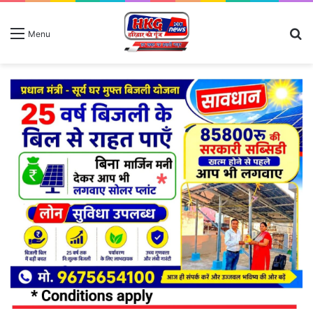
S
Menu
fo