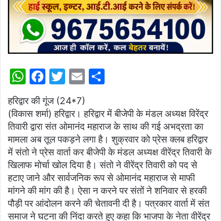
W
F
T
E
S
h
a
w
m
h
हरिद्वार की गूंज (24*7)
at
c
itt
ai
ar
(विकास शर्मा) हरिद्वार। हरिद्वार में बीजेपी के मंडल अध्यक्ष विरेंद्र
s
e
er
l
e
तिवारी द्वारा संत ओमानंद महाराज के साथ की गई अभद्रता का
A
b
मामला अब तूल पकड़ने लगा है। शुक्रवार को प्रेस क्लब हरिद्वार
p
o
में संतो ने प्रेस वार्ता कर बीजेपी के मंडल अध्यक्ष वीरेंद्र तिवारी के
खिलाफ मोर्चा खोल दिया है। संतो ने वीरेंद्र तिवारी को पद से
p
o
हटाए जाने और सार्वजनिक रूप से ओमानंद महाराज से माफी
k
मांगने की मांग की है। ऐसा न करने पर संतों ने शनिवार से हरकी
पौड़ी पर आंदोलन करने की चेतावनी दी है। पत्रकार वार्ता में संत
समाज ने घटना की निंदा करते हुए कहा कि भाजपा के नेता वीरेंद्र