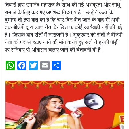
तिवारी द्वारा उमानंद महाराज के साथ की गई अभद्रता और साधु
समाज के लिए कह गए अपशब्द निंदनीय है। उन्होंने कहा कि
दुर्भाग्य तो इस बात का है कि चार दिन बीत जाने के बाद भी अभी
तक बीजेपी द्वारा उक्त नेता के खिलाफ कोई कार्यवाही नहीं की गई
है। जिसके बाद संतों में नाराजगी है। शुक्रवार को संतों ने बीजेपी
नेता को पद से हटाए जाने की मांग करते हुए संतो ने हरकी पौड़ी
पर शनिवार से आंदोलन चलाए जाने की चेतावनी दी है।
W
F
T
E
S
h
a
w
m
h
at
c
itt
ai
ar
s
e
er
l
e
A
b
p
o
p
o