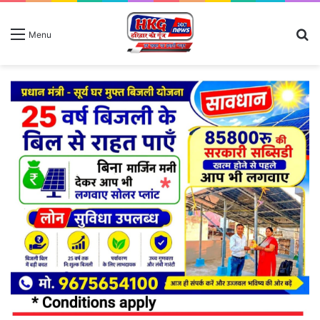
S
Menu
fo