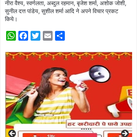
नीरा वैश्य, स्वर्णलता, अब्दुल रहमान, बृजेश शर्मा, अशोक जोशी,
सुनील दत्त पांडेय, सुशील शर्मा आदि ने अपने विचार प्रकट
किये।
W
F
T
E
S
h
a
w
m
h
at
c
itt
ai
ar
s
e
er
l
e
A
b
p
o
p
o
k