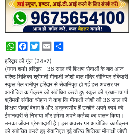
W
F
T
E
S
h
a
w
m
h
हरिद्वार की गूंज (24*7)
at
c
itt
ai
ar
(गगन शर्मा) हरिद्वार। 36 साल की शिक्षण सेवाओं के बाद आज
s
e
er
l
e
वरिष्ठ शिक्षिका श्रीमती मीनाक्षी जोशी बाल मंदिर सीनियर सेकेंडरी
A
b
स्कूल भेल रानीपुर हरिद्वार से सेवानिवृत हो गई इस अवसर पर
p
o
आयोजित कार्यक्रम को संबोधित करते हुए स्कूल की प्रधानाचार्या
श्रीमती संगीता चौहान ने कहा कि मीनाक्षी जोशी की 36 साल की
p
o
शिक्षण सेवाएं बेदाग है और अनुकरणीय हैं उन्होंने अपने कार्य को
k
ईमानदारी से निभाया और हमेशा अपने कर्तव्य का पालन किया।
उनका जीवन प्रेरणादायी है। इस अवसर पर आयोजित कार्यक्रम
को संबोधित करते हुए सेवानिवृत हुई वरिष्ठ शिक्षिका मीनाक्षी जोशी