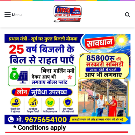
S
Menu
fo