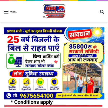
S
Menu
fo