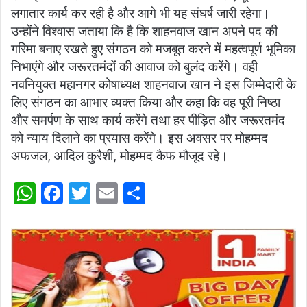
लगातार कार्य कर रही है और आगे भी यह संघर्ष जारी रहेगा।
उन्होंने विश्वास जताया कि है कि शाहनवाज खान अपने पद की
गरिमा बनाए रखते हुए संगठन को मजबूत करने में महत्वपूर्ण भूमिका
निभाएंगे और जरूरतमंदों की आवाज को बुलंद करेंगे। वही
नवनियुक्त महानगर कोषाध्यक्ष शाहनवाज खान ने इस जिम्मेदारी के
लिए संगठन का आभार व्यक्त किया और कहा कि वह पूरी निष्ठा
और समर्पण के साथ कार्य करेंगे तथा हर पीड़ित और जरूरतमंद
को न्याय दिलाने का प्रयास करेंगे। इस अवसर पर मोहम्मद
अफजल, आदिल कुरैशी, मोहम्मद कैफ मौजूद रहे‌।
W
F
T
E
S
h
a
w
m
h
at
c
itt
ai
ar
s
e
er
l
e
A
b
p
o