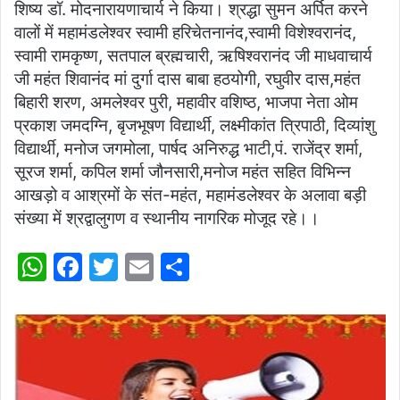
शिष्य डॉ. मोदनारायणाचार्य ने किया। श्रद्धा सुमन अर्पित करने
वालों में महामंडलेश्वर स्वामी हरिचेतनानंद,स्वामी विशेश्वरानंद,
स्वामी रामकृष्ण, सतपाल ब्रह्मचारी, ऋषिश्वरानंद जी माधवाचार्य
जी महंत शिवानंद मां दुर्गा दास बाबा हठयोगी, रघुवीर दास,महंत
बिहारी शरण, अमलेश्वर पुरी, महावीर वशिष्ठ, भाजपा नेता ओम
प्रकाश जमदग्नि, बृजभूषण विद्यार्थी, लक्ष्मीकांत त्रिपाठी, दिव्यांशु
विद्यार्थी, मनोज जगमोला, पार्षद अनिरुद्ध भाटी,पं. राजेंद्र शर्मा,
सूरज शर्मा, कपिल शर्मा जौनसारी,मनोज महंत सहित विभिन्न
आखड़ो व आश्रमों के संत-महंत, महामंडलेश्वर के अलावा बड़ी
संख्या में श्रद्वालुगण व स्थानीय नागरिक मोजूद रहे।।
W
F
T
E
S
h
a
w
m
h
at
c
itt
ai
ar
s
e
er
l
e
A
b