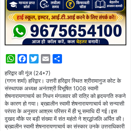
W
F
T
E
S
h
a
w
m
h
हरिद्वार की गूंज (24*7)
at
c
itt
ai
ar
(गगन शर्मा) हरिद्वार। उत्तरी हरिद्वार स्थित श्रीरामानुज कोट के
s
e
er
l
e
संस्थापक अध्यक्ष अनंतश्री विभूषित 1008 स्वामी
A
b
शेषनारायणाचार्य का निधन मंगलवार की रात्रि को हृदयगति रुकने
p
o
के कारण हो गया। ब्रह्मलीन स्वामी शेषनारायणाचार्य को सन्यासी
परंपरा के अनुसार आश्रम परिसर में ही भू समाधि दी गई।इस
p
o
दुखद मौके पर बड़ी संख्या में संत महंतो ने श्रद्धांजलि अर्पित की।
k
ब्रह्मलीन स्वामी शेषनारायणाचार्य का संस्कार उनके उत्तराधिकारी