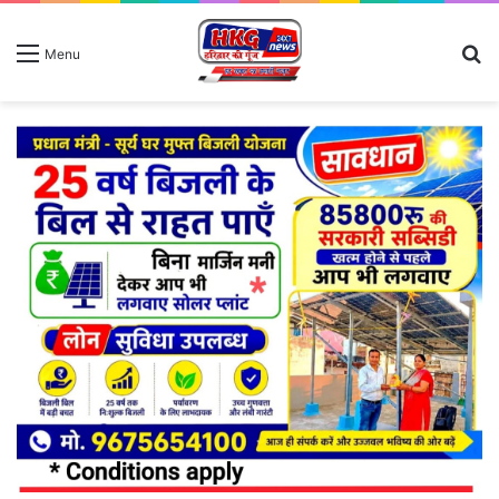
S
Menu
fo