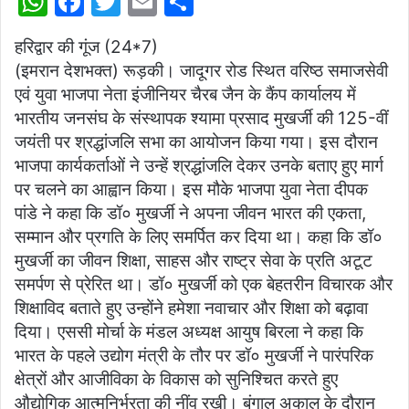
W
F
T
E
S
h
a
w
m
h
हरिद्वार की गूंज (24*7)
at
c
itt
ai
ar
(इमरान देशभक्त) रूड़की। जादूगर रोड स्थित वरिष्ठ समाजसेवी
s
e
er
l
e
एवं युवा भाजपा नेता इंजीनियर चैरब जैन के कैंप कार्यालय में
A
b
भारतीय जनसंघ के संस्थापक श्यामा प्रसाद मुखर्जी की 125-वीं
p
o
जयंती पर श्रद्धांजलि सभा का आयोजन किया गया। इस दौरान
भाजपा कार्यकर्ताओं ने उन्हें श्रद्धांजलि देकर उनके बताए हुए मार्ग
p
o
पर चलने का आह्वान किया। इस मौके भाजपा युवा नेता दीपक
k
पांडे ने कहा कि डॉ० मुखर्जी ने अपना जीवन भारत की एकता,
सम्मान और प्रगति के लिए समर्पित कर दिया था। कहा कि डॉ०
मुखर्जी का जीवन शिक्षा, साहस और राष्ट्र सेवा के प्रति अटूट
समर्पण से प्रेरित था। डॉ० मुखर्जी को एक बेहतरीन विचारक और
शिक्षाविद बताते हुए उन्होंने हमेशा नवाचार और शिक्षा को बढ़ावा
दिया। एससी मोर्चा के मंडल अध्यक्ष आयुष बिरला ने कहा कि
भारत के पहले उद्योग मंत्री के तौर पर डॉ० मुखर्जी ने पारंपरिक
क्षेत्रों और आजीविका के विकास को सुनिश्चित करते हुए
औद्योगिक आत्मनिर्भरता की नींव रखी। बंगाल अकाल के दौरान