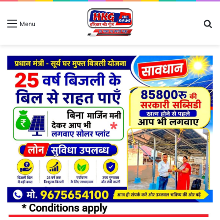
S
Menu
fo