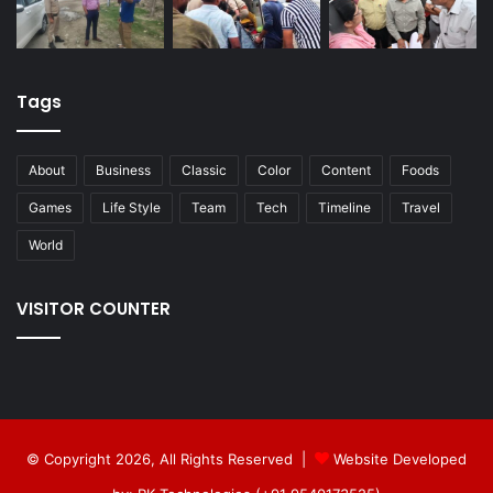
Tags
About
Business
Classic
Color
Content
Foods
Games
Life Style
Team
Tech
Timeline
Travel
World
VISITOR COUNTER
© Copyright 2026, All Rights Reserved |
Website Developed