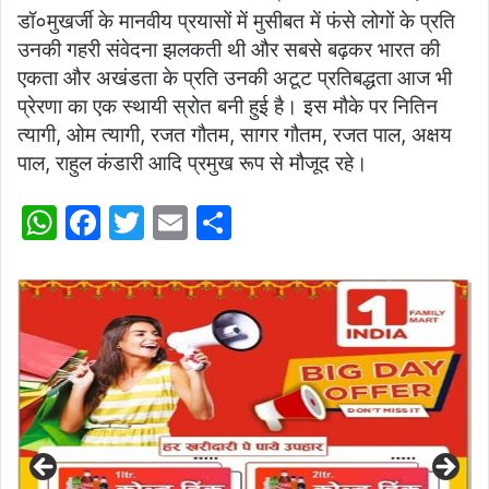
डॉ०मुखर्जी के मानवीय प्रयासों में मुसीबत में फंसे लोगों के प्रति
उनकी गहरी संवेदना झलकती थी और सबसे बढ़कर भारत की
एकता और अखंडता के प्रति उनकी अटूट प्रतिबद्धता आज भी
प्रेरणा का एक स्थायी स्रोत बनी हुई है। इस मौके पर नितिन
त्यागी, ओम त्यागी, रजत गौतम, सागर गौतम, रजत पाल, अक्षय
पाल, राहुल कंडारी आदि प्रमुख रूप से मौजूद रहे।
W
F
T
E
S
h
a
w
m
h
at
c
itt
ai
ar
s
e
er
l
e
A
b
p
o
p
o
k