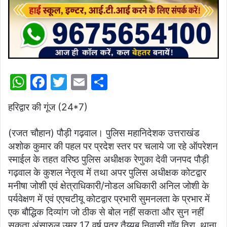
W
F
T
E
S
h
a
w
m
h
हरिद्वार की गूंज (24*7)
at
c
itt
ai
ar
s
e
er
l
e
(रजत चौहान) पौड़ी गढ़वाल। पुलिस महानिदेशक उत्तराखंड
A
b
अशोक कुमार की पहल पर प्रदेश स्तर पर चलाये जा रहे ऑपरेशन
p
o
स्माईल के तहत वरिष्ठ पुलिस अधीक्षक रेणुका देवी जनपद पौड़ी
गढ़वाल के कुशल नेतृत्व में तथा अपर पुलिस अधीक्षक कोटद्वार
p
o
मनीषा जोशी एवं क्षेत्राधिकारी/नोडल अधिकारी अनिल जोशी के
k
पर्यवेक्षण में एवं एएचटीयू कोटद्वार प्रभारी सुमनलता के प्रभार में
एक बौद्धिक दिव्यांग जो ठीक से बोल नहीं सकता और सुन नहीं
सकता अंसारुल उम्र 17 वर्ष पुत्र तैय्यब निवासी गॉव तिरा, थाना