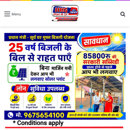
S
Menu
fo