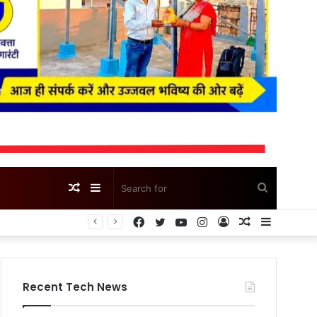
Random
Sidebar
Search
Facebook
Twitter
YouTube
Instagram
Log
Random
Sidebar
Article
for
In
Article
Recent Tech News