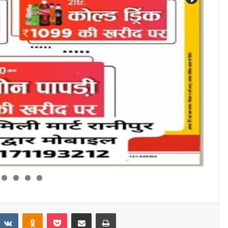
eddit
VKontakte
Odnoklassniki
Pocket
Share via Email
Print