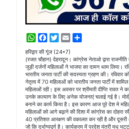
W
F
T
E
S
h
a
w
m
h
हरिद्वार की गूंज (24*7)
at
c
itt
ai
ar
(रजत चौहान) देहरादून। कांग्रेस नेताओ द्वारा राजनीति म
s
e
er
l
e
जुड़ी दर्जनों महिलाओंं ने भाजपा का दामन थाम लिया। रव
A
b
भारतीय जनता पार्टी की सदस्यता ग्रहण की। रविवार को भा
p
o
नेतृत्व में 70 महिलाओं को भारतीय जनता पार्टी में शामि
महिलाओं रही। इस अवसर पर श्रीमती दीप्ति रावत ने कहा कि
p
o
उनके कल्याण के लिए अनेक योजनाएं चलाई गई है। मोदी 
k
बनाने का कार्य किया है। इस कारण आज पूरे देश मे महिल
महिलाओंं को आगे बढ़ाने की दिशा में कांग्रेस का दोहरा र
40 प्रतिशत आरक्षण की वकालत कर रही है और दूसरी ओर म
जो कि दुर्भाग्यपूर्ण है। कार्यक्रम में प्रदेश मंत्री मधु भ