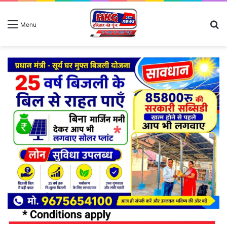
S
Menu
fo