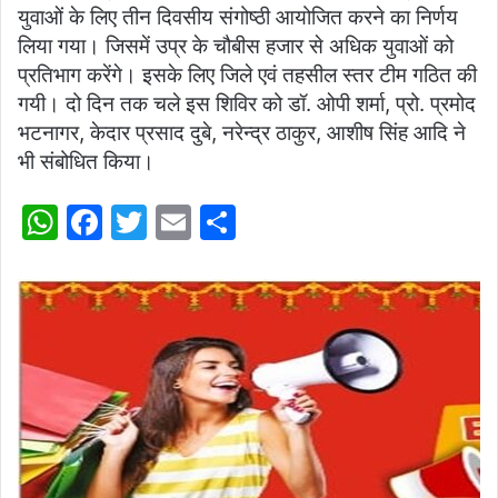
युवाओं के लिए तीन दिवसीय संगोष्ठी आयोजित करने का निर्णय
लिया गया। जिसमें उप्र के चौबीस हजार से अधिक युवाओं को
प्रतिभाग करेंगे। इसके लिए जिले एवं तहसील स्तर टीम गठित की
गयी। दो दिन तक चले इस शिविर को डॉ. ओपी शर्मा, प्रो. प्रमोद
भटनागर, केदार प्रसाद दुबे, नरेन्द्र ठाकुर, आशीष सिंह आदि ने
भी संबोधित किया।
W
F
T
E
S
h
a
w
m
h
at
c
itt
ai
ar
s
e
er
l
e
A
b
p
o
p
o
k