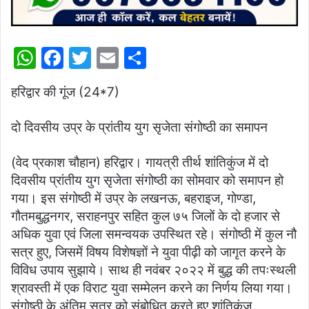
W
F
T
E
S
h
a
w
m
h
हरिद्वार की गूंज (24*7)
at
c
itt
ai
ar
s
e
er
l
e
दो दिवसीय उप्र के प्रांतीय युग सृजेता संगोष्ठी का समापन
A
b
(वेद प्रकाश चौहान) हरिद्वार। गायत्री तीर्थ शांतिकुंज में दो
p
o
दिवसीय प्रांतीय युग सृजेता संगोष्ठी का सोमवार को समापन हो
p
o
गया। इस संगोष्ठी में उप्र के लखनऊ, बहराइज, गोण्डा,
k
गौतमबुद्धनगर, सराहनपुर सहित कुल ७५ जिलों के दो हजार से
अधिक युवा एवं जिला समन्वयक उपस्थित रहे। संगोष्ठी में कुल नौ
सत्र हुए, जिसमें विषय विशेषज्ञों ने युवा पीढ़ी को जागृत करने के
विविध उपाय सुझाये। साथ ही नवंबर २०२२ में बुद्ध की तपःस्थली
श्रावस्ती में एक विराट युवा सम्मेलन करने का निर्णय लिया गया।
संगोष्ठी के अंतिम सत्र को संबोधित करते हुए शांतिकुंज