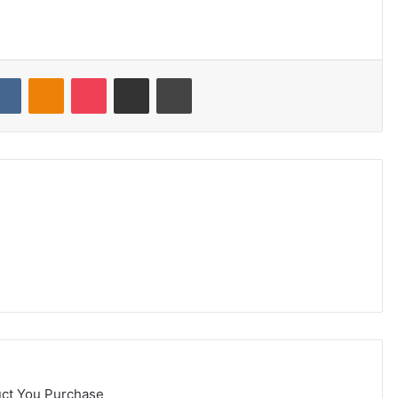
dit
VKontakte
Odnoklassniki
Pocket
Share via Email
Print
uct You Purchase