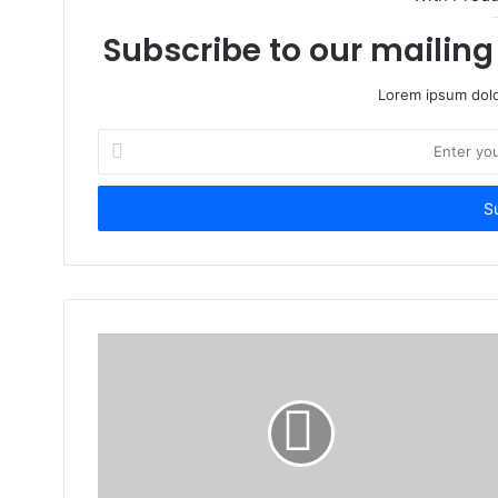
Subscribe to our mailing 
Lorem ipsum dolo
Enter
your
Email
address