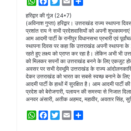
W
F
T
E
S
h
a
w
m
h
हरिद्वार की गूंज (24*7)
at
c
itt
ai
ar
(अविनाश गुप्ता) हरिद्वार। उत्तराखंड राज्य स्थापना द
s
e
er
l
e
प्रशांत राय ने सभी प्रदेशवासियों को अपनी शुभकामनाएं द
A
b
आम आदमी पार्टी के रानीपुर विधानसभा प्रभारी एवं पूर्वांच
p
o
स्थापना दिवस पर कहा कि उत्तराखंड अपनी स्थापना के 2
रहते हुए लक्ष्य को प्राप्त कर रहा है। लेकिन अभी भी उ
p
o
को मिलकर सपनों का उत्तराखंड बनने के लिए एकजुट होक
k
अवसर पर सभी देवभूमि उत्तराखंड के राज्य आंदोलनकारियो
देकर उत्तराखंड को भारत का सबसे स्वच्छ बनाने के लिए 
आदमी पार्टी के हाथों में सुरक्षित है। आम आदमी पार्टी 
प्रदेश को बेरोजगारी, पलायन की समस्या से निजात दिल
अनवर अंसारी, अतीक अहमद, महावीर, अवतार सिंह, सुम
W
F
T
E
S
h
a
w
m
h