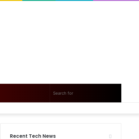
Random
Sidebar
Search
Facebook
Twitter
YouTube
Instagram
Log
Random
Sidebar
Article
for
In
Article
Recent Tech News