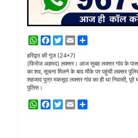
W
F
T
E
S
h
a
w
m
h
हरिद्वार की गूंज (24*7)
at
c
itt
ai
ar
(फिरोज अहमद) लक्सर। आज सुबह लक्सर गांव के पास आम 
s
e
er
l
e
का शव, सूचना मिलने के बाद मौके पर पहुंची लक्सर पुलि
A
b
शहजाद पुत्र मकसूद लक्सर गांव का ही था निवासी, पूर
p
o
पुलिस।
p
o
W
F
T
E
S
k
h
a
w
m
h
at
c
itt
ai
ar
s
e
er
l
e