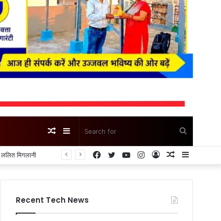
Random
Sidebar
Search
Facebook
Twitter
YouTube
Instagram
Log
Random
Sidebar
Article
for
In
Article
Recent Tech News