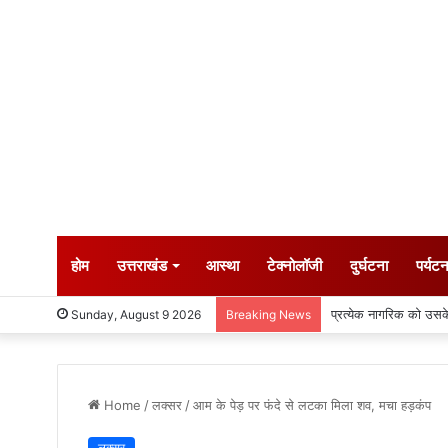
होम
उत्तराखंड
आस्था
टेक्नोलॉजी
दुर्घटना
पर्यट
हरिद्वार में धूमधाम से म
Sunday, August 9 2026
Breaking News
Home
/
लक्सर
/
आम के पेड़ पर फंदे से लटका मिला शव, मचा हड़कंप
लक्सर