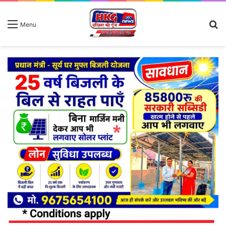
S
Menu
fo