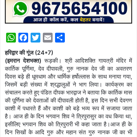
W
F
T
E
S
h
a
w
m
h
हरिद्वार की गूंज (24*7)
at
c
itt
ai
ar
(इमरान देशभक्त)
रूड़की। श्री आदिशक्ति गायत्री मंदिर में
s
e
er
l
e
कार्तिक पूर्णिमा, देव दीपावली, गुरु नानक देव जी का अवतरण
A
b
दिवस बड़े ही धूमधाम और धार्मिक हर्षोल्लास के साथ मनाया गया,
p
o
जिसमें बड़ी संख्या में श्रद्धालुओं ने भाग लिया। कार्यक्रम का
संचालन करते हुए पंडित दीपक भारद्वाज ने बताया कि कार्तिक मास
p
o
की पूर्णिमा को देवताओं की दीपावली होती है, इस दिन सभी देवगण
k
काशी में पधारते हैं और काशी को बड़े भव्य रूप में सजाया जाता
है। आज ही के दिन भगवान शिव ने त्रिपुरासुर का वध किया था,
इसीलिए भगवान शिव को त्रिपुरारी भी कहा जाता है।आज ही के
दिन सिखों के आदि गुरु और महान संत गुरु नानक जी का भी