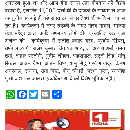
अवतरण हुआ था और आज गंगा स्नान और दीपदान की विशेष
परंपरा है, इसीलिए 11,000 देसी घी के दीपकों के माध्यम से आज
यह पुनीत पर्व बड़े ही परंपरागत ढंग से प्रतिवर्ष की भांति मनाया जा
रहा है। कार्यक्रम में नगर रुड़की के मेयर गौरव गोयल, भाजपा
नेता महेंद्र काला आदि गणमान्य लोगों दीप प्रज्वलित कर पूजा
अर्चना की। कार्यक्रम में सतीश कुमार वैश्य, प्रदोष सिंघल,
धर्मपाल त्यागी, राजेश कुमार, विनायक भारद्वाज, अरूण शर्मा, नमन
शर्मा, सागर रस्तोगी, मुनीष चौहान, सहसपाल, लटूरी सिंह, मीनू
सिंघल, अंजना वैश्य, अंजना बिष्ट, अनु सिंह, प्रवीण यादव किरण
अग्रवाल, संजना, उमा बिष्ट, बीनू चौधरी, प्रभा गुप्ता, रजनीश
गुप्ता व शीतल कालरा एडवोकेट आदि की विशेष भूमिका रही।
W
F
T
E
S
h
a
w
m
h
at
c
itt
ai
ar
s
e
er
l
e