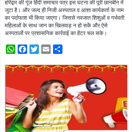
हरिद्वार की गूंज हिंदी समाचार पत्र इस घटना की पूरी छानबीन में
जुटा है। और जल्द ही निजी अस्पताल व आशा कार्यकर्ता के नाम
का पर्दाफाश भी किया जाएगा। जिससे नवजात शिशुओं व गर्भवती
महिलाओं के साथ जान का खिलवाड़ न हो सकें और ऐसे
अस्पतालों पर प्रशासनिक कार्रवाई का हेंटर चल सके।
W
F
T
E
S
h
a
w
m
h
at
c
itt
ai
ar
s
e
er
l
e
A
b
p
o
p
o
k