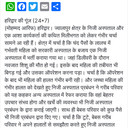
W
F
T
E
S
h
a
w
m
h
हरिद्वार की गूंज (24*7)
at
c
itt
ai
ar
(मोहम्मद आरिफ) हरिद्वार। ज्वालापुर क्षेत्र के निजी अस्पताल और
s
e
er
l
e
एक आशा कार्यकर्ता की कथित मिलीभगत को लेकर गंभीर चर्चा
A
b
सामने आ रही हैं। क्षेत्र में चर्चा है कि चंद पैसों के लालच में
p
o
गर्भवती महिला को सरकारी अस्पताल के बजाय एक निजी
अस्पताल में भर्ती कराया गया था। जहां डिलीवरी के दौरान
p
o
नवजात शिशु की मौत हो गई। इसके बाद महिला की तबीयत भी
k
बिगड़ गई और उसका ऑपरेशन करना पड़ा। चर्चा है कि ऑपरेशन
के बाद भी महिला की हालत गंभीर बनी रही। और जच्चा महिला की
गंभीर हालत को देखते हुए निजी अस्पताल प्रबंधन ने गरीब परिवार
को यह कहकर अन्य अस्पताल में रेफर कराया कि वहां बेहतर
उपचार संभव होगा और खर्चे की व्यवस्था भी निजी अस्पताल
प्रबंधन के द्वारा कराई जाएगी। साथ ही बेबस परिवार को कुछ पैसे
भी निजी प्रबंधन द्वारा दिए गए। चर्चा है कि टूटे, बेबस गरीब
परिवार ने अपने हालातों से समझौता करते हुए निजी अस्पताल