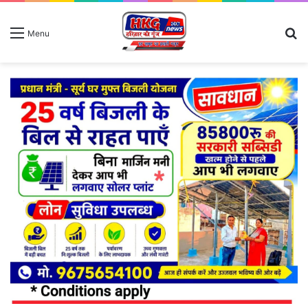
S
Menu
fo