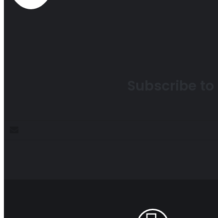
Subscribe to 
Enter
your
Email
address