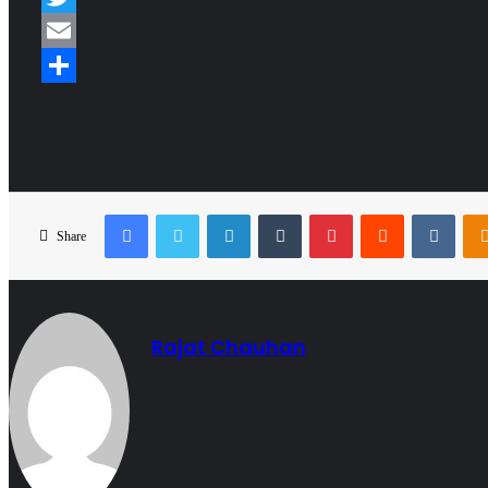
Twitter
Email
Share
Facebook
Twitter
LinkedIn
Tumblr
Pinterest
Reddit
VKon
Share
Rajat Chauhan