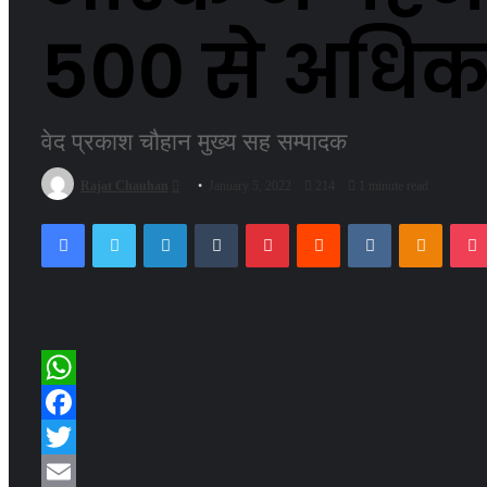
500 से अधि
वेद प्रकाश चौहान मुख्य सह सम्पादक
Send
Rajat Chauhan
January 5, 2022
214
1 minute read
an
Facebook
Twitter
LinkedIn
Tumblr
Pinterest
Reddit
VKontakte
Odnokl
email
WhatsApp
Facebook
Twitter