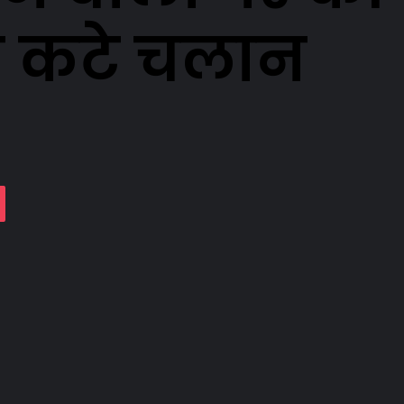
क कटे चलान
assniki
Pocket