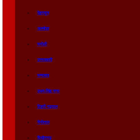
देहरादून
अल्मोड़ा
चमोली
उत्तरकाशी
चम्पावत
उधम सिंह नगर
टिहरी गढ़वाल
नैनीताल
पिथौरागढ़